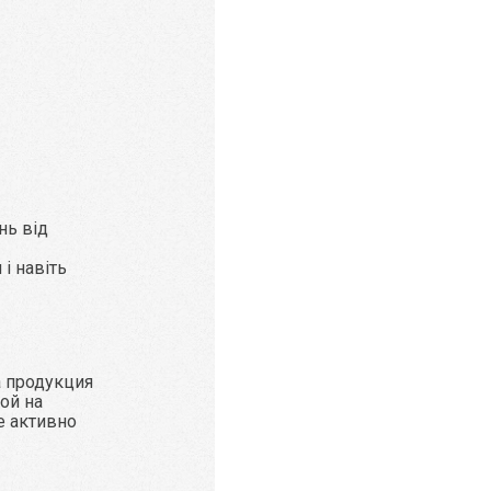
нь від
і навіть
а продукция
ой на
е активно