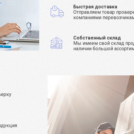
Быстрая доставка
Отправляем товар прове
компаниями перевозчика
Собственный склад
Мы имеем свой склад про
наличии большой ассорти
верку
родукция
а