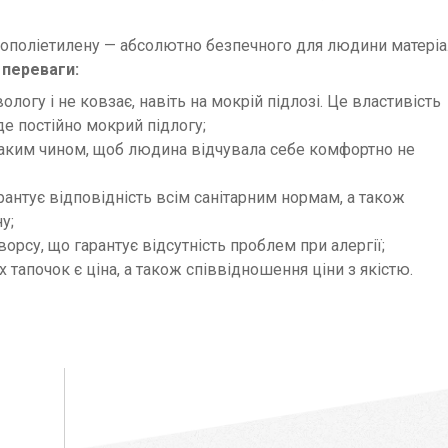
пінополіетилену — абсолютно безпечного для людини матеріа
 переваги:
логу і не ковзає, навіть на мокрій підлозі. Це властивість
де постійно мокрий підлогу;
таким чином, щоб людина відчувала себе комфортно не
рантує відповідність всім санітарним нормам, а також
у;
ворсу, що гарантує відсутність проблем при алергії;
апочок є ціна, а також співвідношення ціни з якістю.