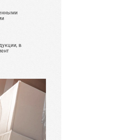
ренными
ми
дукции, в
мент