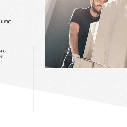
 штат
и о
не