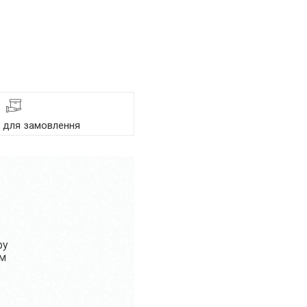
я для замовлення
ру
ом