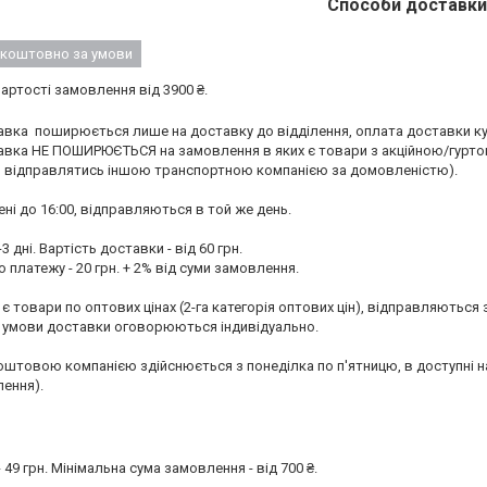
Способи доставки
коштовно за умови
ртості замовлення від 3900 ₴.
ка  поширюється лише на доставку до відділення, оплата доставки кур
вка НЕ ПОШИРЮЄТЬСЯ на замовлення в яких є товари з акційною/гуртово
ь відправлятись іншою транспортною компанією за домовленістю).

ні до 16:00, відправляються в той же день.

3 дні. Вартість доставки - від 60 грн.

 платежу - 20 грн. + 2% від суми замовлення.

є товари по оптових цінах (2-га категорія оптових цін), відправляються
. умови доставки оговорюються індивідуально. 

штовою компанією здійснюється з понеділка по п'ятницю, в доступні на 
ення).
49 грн. Мінімальна сума замовлення - від 700 ₴. 
