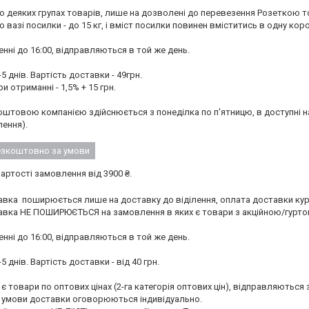
 деяких групах товарів, лише на дозволені до перевезення Розеткою то
вазі посилки - до 15 кг, і вміст посилки повинен вміститись в одну короб
нні до 16:00, відправляються в той же день.

5 днів. Вартість доставки - 49грн.

и отриманні - 1,5% + 15 грн.

штовою компанією здійснюється з понеділка по п'ятницю, в доступні на 
ення).
езкоштовно за умови
ртості замовлення від 3900 ₴.
ка  поширюється лише на доставку до віділення, оплата доставки кур'
ка НЕ ПОШИРЮЄТЬСЯ на замовлення в яких є товари з акційною/гуртовою
нні до 16:00, відправляються в той же день.

5 днів. Вартість доставки - від 40 грн.

є товари по оптових цінах (2-га категорія оптових цін), відправляються
. умови доставки оговорюються індивідуально. 
