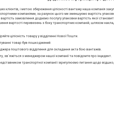
их клієнтів, і метою збереження цілісності вантажу наша компанія закуп
портними компаніями, за рахунок цього ми зменшуємо вартість упаковк
у вартість замовлення додаємо послугу упаковки вартість якої становить
ння вартості перевезень з боку транспортних компаній, шляхом накла
ряйте цілісність товару у відділенні Нової Пошти.
туванні товар був пошкоджений:
еджера поштового відділення для складання акта бою вантажів.
ту, зв`яжіться з менеджером нашої компанії та повідомте про інцидент.
едставником транспортної компанії і врегулюємо питання щодо відшко