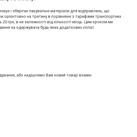
овує і зберігає пакувальні матеріали для відправлень, що
и орієнтовно на третину в порівнянні з тарифами транспортних
 20 грн, в не залежності від кількості місць. Цим кроком ми
дення на одержувача будь-яких додаткових оплат.
дування, або надішлемо Вам новий товар взамін.