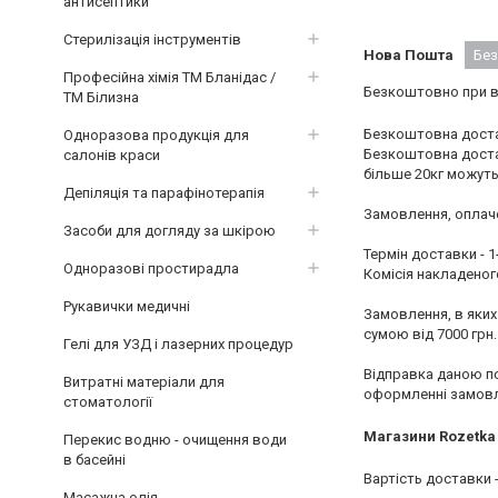
антисептики
Стерилізація інструментів
Нова Пошта
Без
Професійна хімія ТМ Бланідас /
Безкоштовно при ва
ТМ Білизна
Безкоштовна достав
Одноразова продукція для
Безкоштовна доста
салонів краси
більше 20кг можут
Депіляція та парафінотерапія
Замовлення, оплаче
Засоби для догляду за шкірою
Термін доставки - 1-
Одноразові простирадла
Комісія накладеного
Рукавички медичні
Замовлення, в яких 
сумою від 7000 грн
Гелі для УЗД і лазерних процедур
Відправка даною по
Витратні матеріали для
оформленні замовл
стоматології
Магазини Rozetka
Перекис водню - очищення води
в басейні
Вартість доставки - 
Масажна олія