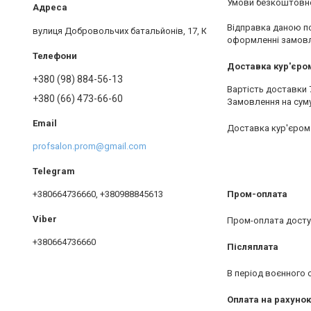
Умови безкоштовної
Відправка даною по
вулиця Добровольчих батальйонів, 17, Київ, Україна
оформленні замовл
Доставка кур'єром
+380 (98) 884-56-13
Вартість доставки 70
+380 (66) 473-66-60
Замовлення на суму
Доставка кур'єром 
profsalon.prom@gmail.com
+380664736660, +380988845613
Пром-оплата
Пром-оплата доступ
+380664736660
Післяплата
В період воєнного 
Оплата на рахунок