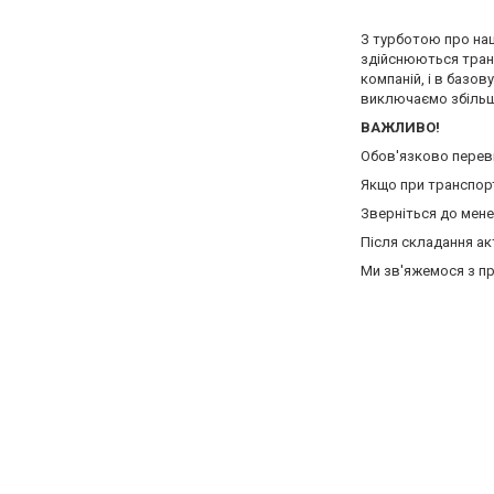
З турботою про наш
здійснюються транс
компаній, і в базов
виключаємо збільше
ВАЖЛИВО!
Обов'язково переві
Якщо при транспор
Зверніться до мен
Після складання ак
Ми зв'яжемося з пр