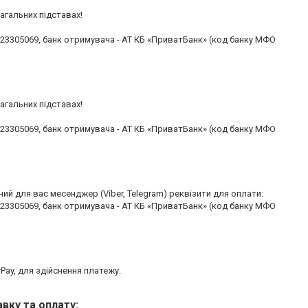
гальних підставах! 

3305069, банк отримувача - АТ КБ «ПриватБанк» (код банку МФО 
гальних підставах! 

3305069, банк отримувача - АТ КБ «ПриватБанк» (код банку МФО 
й для вас месенджер (Viber, Telegram) реквізити для оплати:

3305069, банк отримувача - АТ КБ «ПриватБанк» (код банку МФО 
ay, для здійснення платежу.