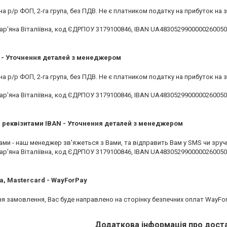
на р/р ФОП, 2-га група, без ПДВ. Не є платником податку на прибуток на за
'яна Віталіївна, код ЄДРПОУ 3179100846, IBAN UA48305299000002600502
у - Уточнення деталей з менеджером
на р/р ФОП, 2-га група, без ПДВ. Не є платником податку на прибуток на за
'яна Віталіївна, код ЄДРПОУ 3179100846, IBAN UA48305299000002600502
а реквізитами IBAN - Уточнення деталей з менеджером
ами - наш менеджер зв'яжеться з Вами, та відправить Вам у SMS чи зручни
'яна Віталіївна, код ЄДРПОУ 3179100846, IBAN UA48305299000002600502
a, Mastercard - WayForPay
я замовлення, Вас буде направлено на сторінку безпечних оплат WayForP