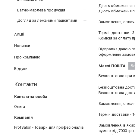
Діють обмеження по
Ватно-марлева продукція
Діють обмеження по 
Догляд за лежачими пацієнтами
Замовлення, оплаче
Термін доставки - 3-
АКЦІЇ
Комісія за оплату пр
Новинки
Відправка даною по
оформленні замовл
Про компанію
Meest ПОШТА
Б
Відгуки
Безкоштовно при ва
Контакти
Безкоштовна достав
Безкоштовна достав
Замовлення, оплаче
Ольга
Термін доставки - 1-
Замовлення, в яких 
ProfSalon - Товари для професіоналів
сумою від 7000 грн