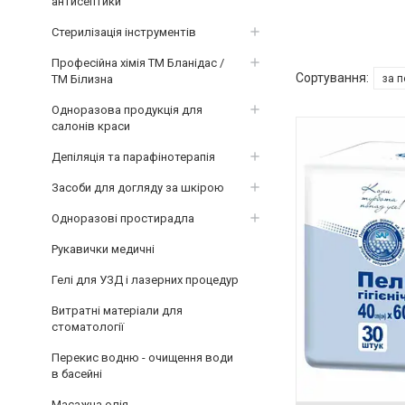
антисептики
Стерилізація інструментів
Професійна хімія ТМ Бланідас /
ТМ Білизна
Одноразова продукція для
салонів краси
Депіляція та парафінотерапія
Засоби для догляду за шкірою
Одноразові простирадла
Рукавички медичні
Гелі для УЗД і лазерних процедур
Витратні матеріали для
стоматології
Перекис водню - очищення води
в басейні
Масажна олія