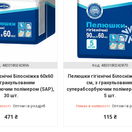
4820180242856
4820180242870
єнічні Білосніжка 60х60
Пелюшки гігієнічні Білосні
 гранульованим
см, з гранульовани
ючим полімером (SAP),
суперабсорбуючим полімер
30 шт.
5 шт.
вності
Оптом і в роздріб
Немає в наявності
Оптом і в 
471 ₴
115 ₴