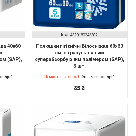
4820180242832
жка 40х60
Пелюшки гігієнічні Білосніжка 60х60
м
см, з гранульованим
ом (SAP),
суперабсорбуючим полімером (SAP),
5 шт.
роздріб
Немає в наявності
Оптом і в роздріб
85 ₴