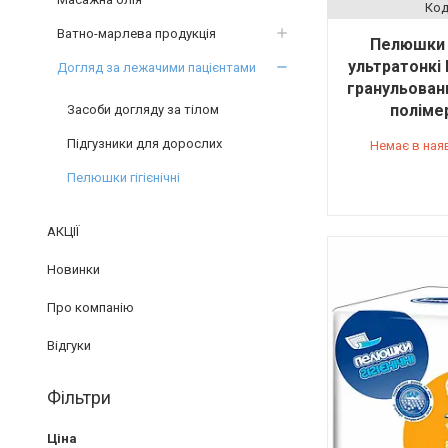
Ватно-марлева продукція
Пелюшки 
ультратонкі 
Догляд за лежачими пацієнтами
гранульова
полімер
Засоби догляду за тілом
Підгузники для дорослих
Немає в ная
Пелюшки гігієнічні
АКЦІЇ
Новинки
Про компанію
Відгуки
Фільтри
Ціна