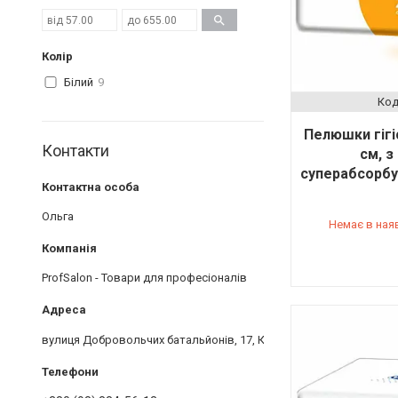
Колір
Білий
9
Пелюшки гігі
Контакти
см, з
суперабсорбу
Ольга
Немає в ная
ProfSalon - Товари для професіоналів
вулиця Добровольчих батальйонів, 17, Київ, Україна