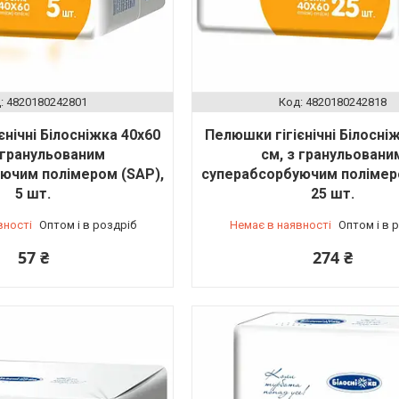
4820180242801
4820180242818
єнічні Білосніжка 40х60
Пелюшки гігієнічні Білосні
 гранульованим
см, з гранульовани
ючим полімером (SAP),
суперабсорбуючим полімер
5 шт.
25 шт.
вності
Оптом і в роздріб
Немає в наявності
Оптом і в 
57 ₴
274 ₴