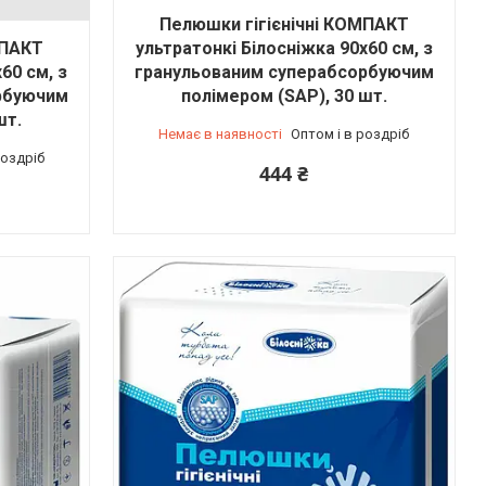
Пелюшки гігієнічні КОМПАКТ
МПАКТ
ультратонкі Білосніжка 90х60 см, з
60 см, з
гранульованим суперабсорбуючим
рбуючим
полімером (SAP), 30 шт.
шт.
Немає в наявності
Оптом і в роздріб
роздріб
444 ₴