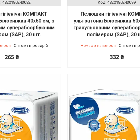
4820180243082
4820180243099
гігієнічні КОМПАКТ
Пелюшки гігієнічні КО
Білосніжка 40х60 см, з
ультратонкі Білосніжка 60х
ним суперабсорбуючим
гранульованим суперабсо
ом (SAP), 30 шт.
полімером (SAP), 30 
вності
Оптом і в роздріб
Немає в наявності
Оптом і в 
265 ₴
332 ₴