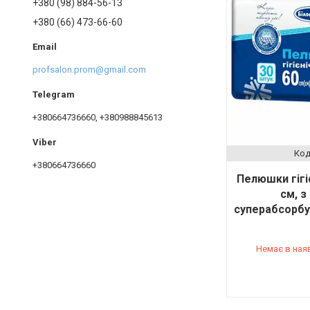
+380 (98) 884-56-13
+380 (66) 473-66-60
profsalon.prom@gmail.com
+380664736660, +380988845613
+380664736660
Пелюшки гігі
см, з
суперабсорбу
Немає в ная