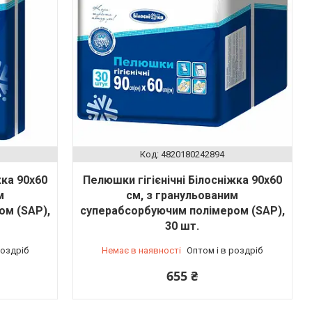
4820180242894
жка 90х60
Пелюшки гігієнічні Білосніжка 90х60
м
см, з гранульованим
ом (SAP),
суперабсорбуючим полімером (SAP),
30 шт.
роздріб
Немає в наявності
Оптом і в роздріб
655 ₴