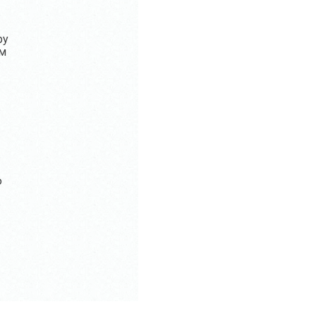
ру
ом
ю