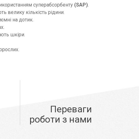
використанням суперабсорбенту
(SAP)
.
ть велику кількість рідини.
ємні на дотик.
х.
юють шкіри.
орослих.
Переваги
роботи з нами