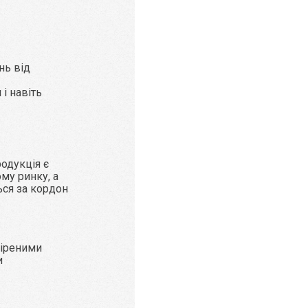
нь від
і навіть
родукція є
му ринку, а
ься за кордон
віреними
и