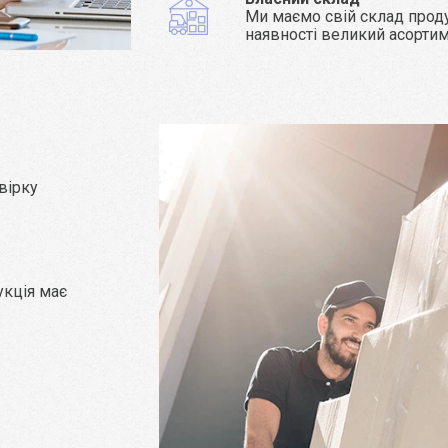
Ми маємо свій склад проду
наявності великий асорти
вірку
укція має