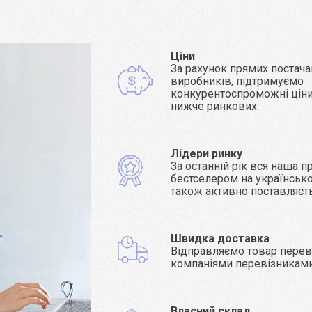
Ціни
За рахунок прямих постача
виробників, підтримуємо
конкурентоспроможні ціни 
нижче ринкових
Лідери ринку
За останній рік вся наша п
бестселером на українсько
також активно поставляєт
Швидка доставка
Відправляємо товар пере
компаніями перевізникам
Власний склад