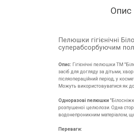
Опис
Пелюшки гігієнічні Біл
суперабсорбуючим полі
Опис:
Гігієнічні пелюшки ТМ "Біл
засіб для догляду за дітьми, хво
післяопераційний період, у космет
Можуть використовуватися як дод
Одноразові пелюшки
"Білосніжк
розпушеної целюлози. Одна стор
водонепроникним матеріалом, що 
Переваги: