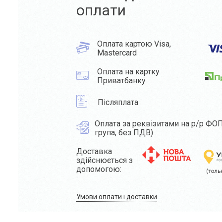
оплати
Оплата картою Visa,
Mastercard
Оплата на картку
Приватбанку
Післяплата
Оплата за реквізитами на р/р ФОП
група, без ПДВ)
Доставка
здійснюється з
допомогою:
Умови оплати і доставки