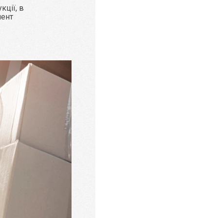
кції, в
мент