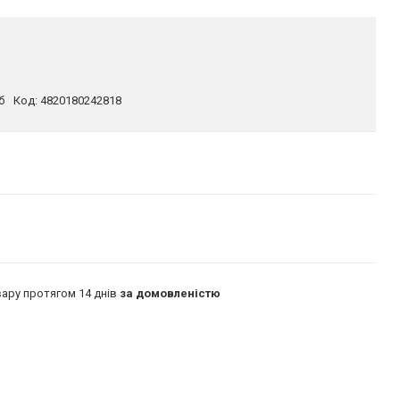
б
Код:
4820180242818
ару протягом 14 днів
за домовленістю