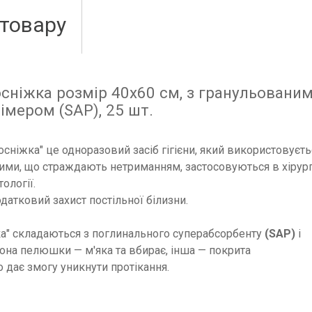
 товару
осніжка розмір 40х60 см, з гранульовани
мером (SAP), 25 шт.
осніжка" це одноразовий засіб гігієни, який використовуєть
рими, що страждають нетриманням, застосовуються в хірургі
ології.
атковий захист постільної білизни.
а" складаються з поглинального суперабсорбенту
(SAP)
і
она пелюшки — м'яка та вбирає, інша — покрита
дає змогу уникнути протікання.