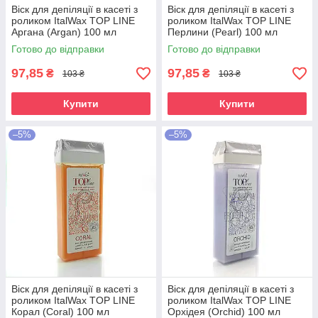
Віск для депіляції в касеті з
Віск для депіляції в касеті з
роликом ItalWax TOP LINE
роликом ItalWax TOP LINE
Аргана (Argan) 100 мл
Перлини (Pearl) 100 мл
Готово до відправки
Готово до відправки
97,85
97,85
₴
₴
103 ₴
103 ₴
Купити
Купити
–5%
–5%
Віск для депіляції в касеті з
Віск для депіляції в касеті з
роликом ItalWax TOP LINE
роликом ItalWax TOP LINE
Корал (Coral) 100 мл
Орхідея (Orchid) 100 мл