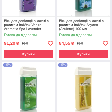
Віск для депіляції в касеті з
Віск для депіляції в касеті з
роликом ItalWax Vanira
роликом ItalWax Азулен
Аromatic Spa Lavender -
(Azulene) 100 мл
Лаванда 100 мл
Готово до відправки
Готово до відправки
91,20
84,55
₴
₴
96 ₴
89 ₴
Купити
Купити
–5%
–5%