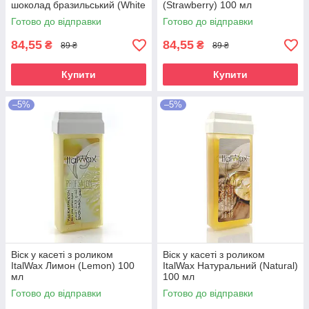
шоколад бразильський (White
(Strawberry) 100 мл
Chocolate) 100 мл
Готово до відправки
Готово до відправки
84,55
84,55
₴
₴
89 ₴
89 ₴
Купити
Купити
–5%
–5%
Віск у касеті з роликом
Віск у касеті з роликом
ItalWax Лимон (Lemon) 100
ItalWax Натуральний (Natural)
мл
100 мл
Готово до відправки
Готово до відправки