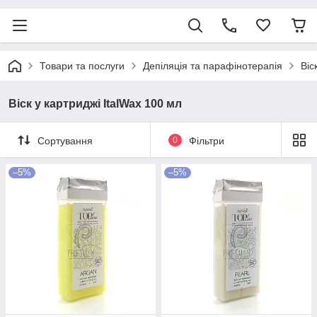
Товари та послуги
Депіляція та парафінотерапія
Віс
Віск у картриджі ItalWax 100 мл
Сортування
0
Фільтри
–5%
–5%