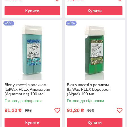
Купити
Купити
–5%
–5%
Віск у касеті з роликом
Віск у касеті з роликом
ItalWax FLEX Аквамарин
ItalWax FLEX Водорості
(Aquamarine) 100 мл
(Algae) 100 мл
Готово до відправки
Готово до відправки
91,20
91,20
₴
₴
96 ₴
96 ₴
Купити
Купити