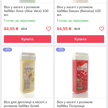
Віск у касеті з роликом
Віск у касеті з роликом
ItalWax Алоє (Aloe Vera) 100
ItalWax Банан (Banana) 100
мл
мл
Готово до відправки
Готово до відправки
84,55
84,55
₴
₴
89 ₴
89 ₴
Купити
Купити
–5%
–5%
Віск для депіляції в касеті з
Віск у касеті з роликом
роликом ItalWax Білий
ItalWax Полуниця