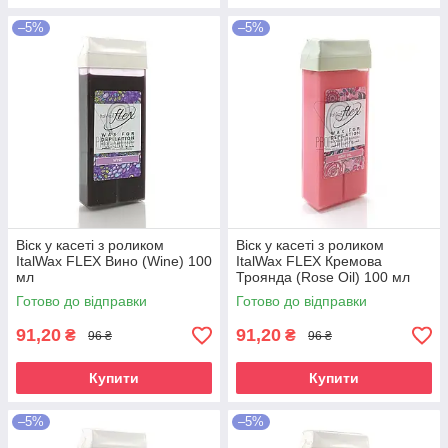
–5%
–5%
Віск у касеті з роликом
Віск у касеті з роликом
ItalWax FLEX Вино (Wine) 100
ItalWax FLEX Кремова
мл
Троянда (Rose Oil) 100 мл
Готово до відправки
Готово до відправки
91,20
91,20
₴
₴
96 ₴
96 ₴
Купити
Купити
–5%
–5%