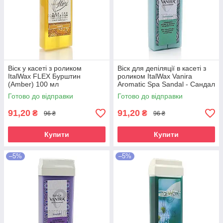
Віск у касеті з роликом
Віск для депіляції в касеті з
ItalWax FLEX Бурштин
роликом ItalWax Vanira
(Amber) 100 мл
Аromatic Spa Sandal - Сандал
100 мл
Готово до відправки
Готово до відправки
91,20
91,20
₴
₴
96 ₴
96 ₴
Купити
Купити
–5%
–5%