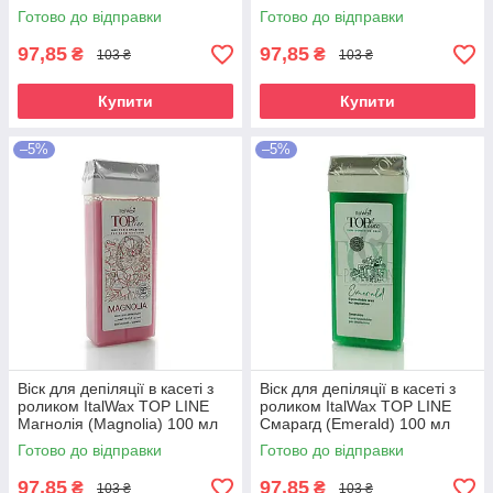
Готово до відправки
Готово до відправки
97,85
97,85
₴
₴
103 ₴
103 ₴
Купити
Купити
–5%
–5%
Віск для депіляції в касеті з
Віск для депіляції в касеті з
роликом ItalWax TOP LINE
роликом ItalWax TOP LINE
Магнолія (Magnolia) 100 мл
Смарагд (Emerald) 100 мл
Готово до відправки
Готово до відправки
97,85
97,85
₴
₴
103 ₴
103 ₴