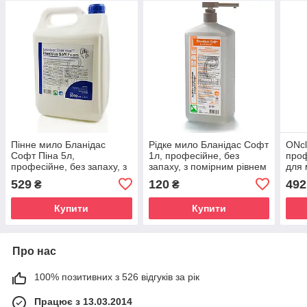
Пінне мило Бланідас
Рідке мило Бланідас Софт
ONcl
Софт Піна 5л,
1л, професійне, без
проф
професійне, без запаху, з
запаху, з помірним рівнем
для 
помірним рівнем РН
РН
500
529
120
492
₴
₴
Купити
Купити
Про нас
100% позитивних з 526 відгуків за рік
Працює з 13.03.2014