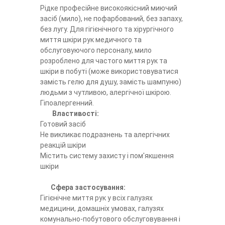
Рідке професійне високоякісний миючий
засіб (мило), не пофарбований, без запаху,
без лугу. Для гігієнічного та хірургічного
миття шкіри рук медичного та
обслуговуючого персоналу, мило
розроблено для частого миття рук та
шкіри в побуті (може використовуватися
замість гелю для душу, замість шампуню)
людьми з чутливою, алергічної шкірою.
Гіпоалергенний.
Властивості:
Готовий засіб
Не викликає подразнень та алергічних
реакцій шкіри
Містить систему захисту і пом'якшення
шкіри
Сфера застосування:
Гігієнічне миття рук у всіх галузях
медицини, домашніх умовах, галузях
комунально-побутового обслуговування і