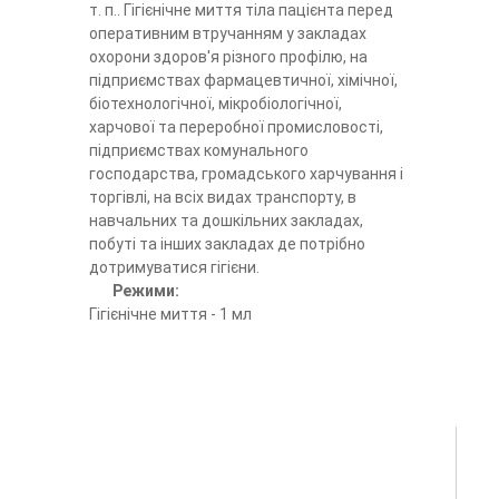
т. п.. Гігієнічне миття тіла пацієнта перед
оперативним втручанням у закладах
охорони здоров'я різного профілю, на
підприємствах фармацевтичної, хімічної,
біотехнологічної, мікробіологічної,
харчової та переробної промисловості,
підприємствах комунального
господарства, громадського харчування і
торгівлі, на всіх видах транспорту, в
навчальних та дошкільних закладах,
побуті та інших закладах де потрібно
дотримуватися гігієни.
Режими:
Гігієнічне миття - 1 мл