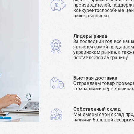
производителей, поддерж
конкурентоспособные цен
ниже рыночных
Лидеры ринка
За последний год вся наш
является самой продаваем
украинском рынке, а такж
поставляется за границу
Быстрая доставка
Отправляем товар прове
компаниями перевозчика
Собственный склад
Мы имеем свой склад про
наличии большой ассорти