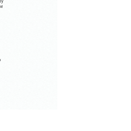
ру
ом
ю