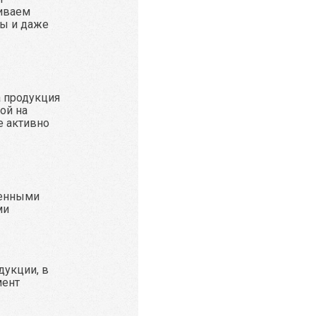
иваем
ы и даже
а продукция
ой на
е активно
ренными
ми
дукции, в
мент