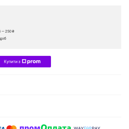
 — 250 ₴
дріб
Купити з