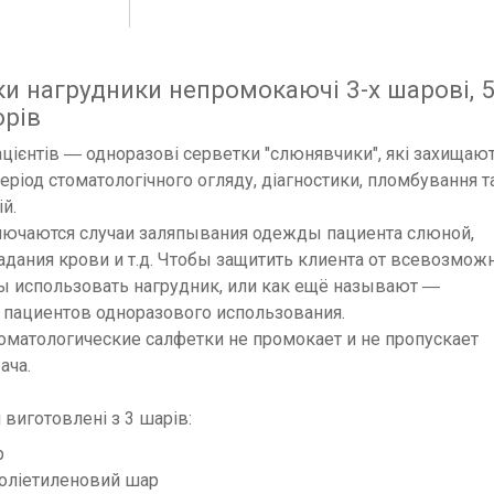
ки нагрудники непромокаючі 3-х шарові, 
орів
ацієнтів ― одноразові серветки "слюнявчики", які захищаю
період стоматологічного огляду, діагностики, пломбування т
й.
ючаются случаи заляпывания одежды пациента слюной,
дания крови и т.д. Чтобы защитить клиента от всевозмож
 использовать нагрудник, или как ещё называют ―
 пациентов одноразового использования.
матологические салфетки не промокает и не пропускает
ача.
 виготовлені з 3 шарів:
р
оліетиленовий шар