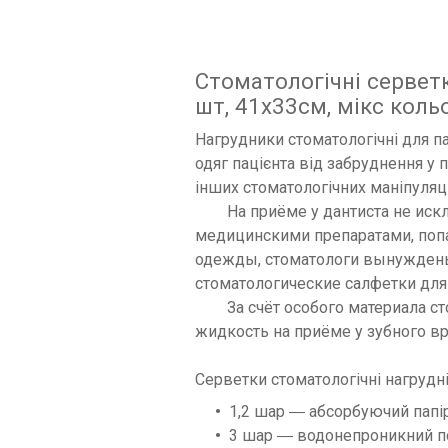
Стоматологічні сервет
шт, 41х33см, мікс коль
Нагрудники стоматологічні для п
одяг пацієнта від забруднення у 
інших стоматологічних маніпуляці
На приёме у дантиста не искл
медицинскими препаратами, попа
одежды, стоматологи вынуждены
стоматологические салфетки для
За счёт особого материала сто
жидкость на приёме у зубного вр
Серветки стоматологічні нагрудні
1,2 шар ― абсорбуючий папі
3 шар ― водонепроникний п