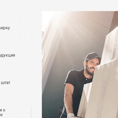
верку
родукция
а
 штат
и о
не