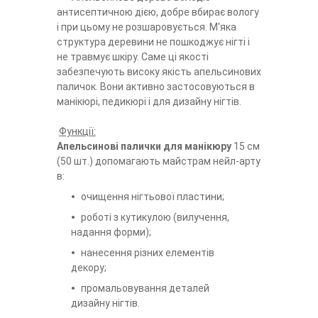
антисептичною дією, добре вбирає вологу
і при цьому не розшаровується. М'яка
структура деревини не пошкоджує нігті і
не травмує шкіру. Саме ці якості
забезпечують високу якість апельсинових
паличок. Вони активно застосовуються в
манікюрі, педикюрі і для дизайну нігтів.
Функції:
Апельсинові палички для манікюру
15 см
(50 шт.) допомагають майстрам нейл-арту
в:
очищення нігтьової пластини;
роботі з кутикулою (вилучення,
надання форми);
нанесення різних елементів
декору;
промальовування деталей
дизайну нігтів.