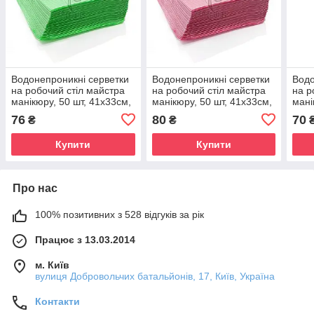
Водонепроникні серветки
Водонепроникні серветки
Водо
на робочий стіл майстра
на робочий стіл майстра
на р
манікюру, 50 шт, 41х33см,
манікюру, 50 шт, 41х33см,
мані
салатові
рожеві
чорн
76
80
70
₴
₴
Купити
Купити
Про нас
100% позитивних з 528 відгуків за рік
Працює з 13.03.2014
м. Київ
вулиця Добровольчих батальйонів, 17, Київ, Україна
Контакти