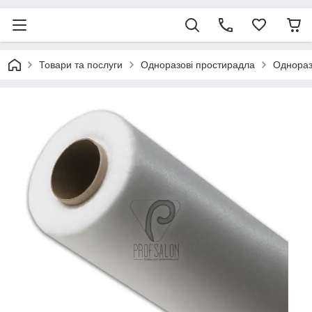
Товари та послуги
Одноразові простирадла
Однораз