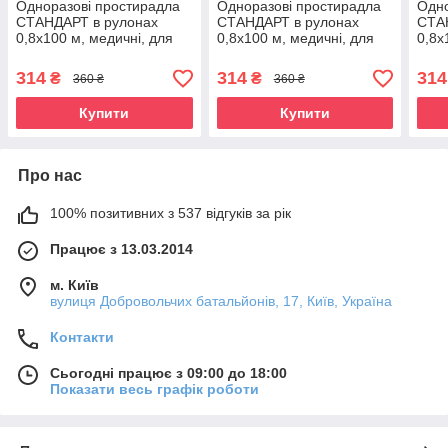
Одноразові простирадла
Одноразові простирадла
Одно
СТАНДАРТ в рулонах
СТАНДАРТ в рулонах
СТА
0,8х100 м, медичні, для
0,8х100 м, медичні, для
0,8х
салонів краси, жовті
салонів краси, зелені
сало
314
314
314
₴
₴
360 ₴
360 ₴
Купити
Купити
Про нас
100% позитивних з 537 відгуків за рік
Працює з 13.03.2014
м. Київ
вулиця Добровольчих батальйонів, 17, Київ, Україна
Контакти
Сьогодні працює з 09:00 до 18:00
Показати весь графік роботи