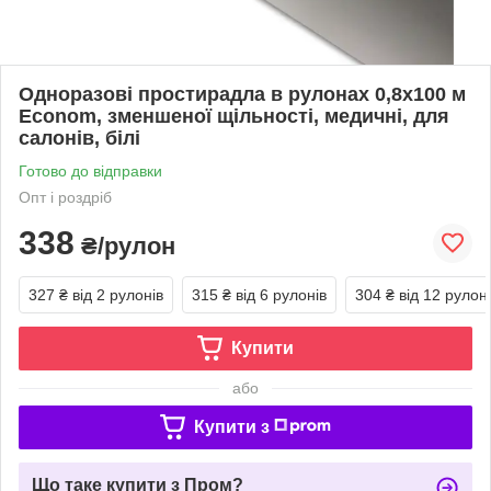
Одноразові простирадла в рулонах 0,8х100 м
Econom, зменшеної щільності, медичні, для
салонів, білі
Готово до відправки
Опт і роздріб
338
₴/рулон
327 ₴
від 2 рулонів
315 ₴
від 6 рулонів
304 ₴
від 12 рулон
Купити
або
Купити з
Що таке купити з Пром?