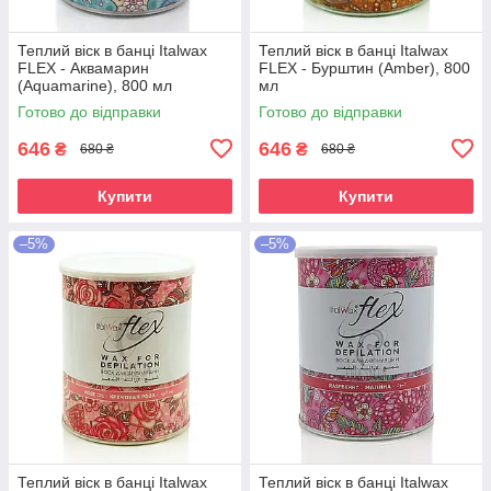
Теплий віск в банці Italwax
Теплий віск в банці Italwax
FLEX - Аквамарин
FLEX - Бурштин (Amber), 800
(Aquamarine), 800 мл
мл
Готово до відправки
Готово до відправки
646
646
₴
₴
680 ₴
680 ₴
Купити
Купити
–5%
–5%
Теплий віск в банці Italwax
Теплий віск в банці Italwax