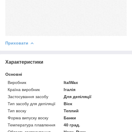
Приховати
Характеристики
Основні
Виробник
ItalWax
Країна виробник
Італія
Застосування засобу
Для депіляції
Тип засобу для депіляції
Віск
Тип воску
Теплий
Форма випуску воску
Банки
Температура плавлення
40 град.
Область застосування
Ноги, Руки