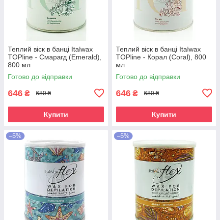
Теплий віск в банці Italwax
Теплий віск в банці Italwax
TOPline - Смарагд (Emerald),
TOPline - Корал (Coral), 800
800 мл
мл
Готово до відправки
Готово до відправки
646
646
₴
₴
680 ₴
680 ₴
Купити
Купити
–5%
–5%