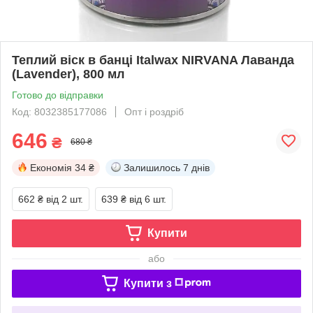
Теплий віск в банці Italwax NIRVANA Лаванда
(Lavender), 800 мл
Готово до відправки
Код: 8032385177086
Опт і роздріб
646
₴
680 ₴
Економія
34 ₴
Залишилось
7 днів
662 ₴
від 2 шт.
639 ₴
від 6 шт.
Купити
або
Купити з