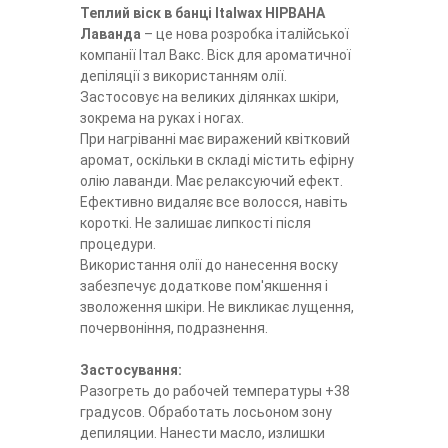
Теплий віск в банці Italwax НІРВАНА
Лаванда
– це нова розробка італійської
компанії Італ Вакс. Віск для ароматичної
депіляції з використанням олії.
Застосовує на великих ділянках шкіри,
зокрема на руках і ногах.
При нагріванні має виражений квітковий
аромат, оскільки в складі містить ефірну
олію лаванди. Має релаксуючий ефект.
Ефективно видаляє все волосся, навіть
короткі. Не залишає липкості після
процедури.
Використання олії до нанесення воску
забезпечує додаткове пом'якшення і
зволоження шкіри. Не викликає лущення,
почервоніння, подразнення.
Застосування:
Разогреть до рабочей температуры +38
градусов. Обработать лосьоном зону
депиляции. Нанести масло, излишки