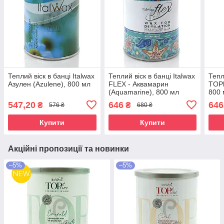
Теплий віск в банці Italwax
Теплий віск в банці Italwax
Тепл
Азулен (Azulene), 800 мл
FLEX - Аквамарин
TOPl
(Aquamarine), 800 мл
800 
547,20
646
646
₴
₴
576 ₴
680 ₴
Купити
Купити
Акційні пропозиції та новинки
–5%
–5%