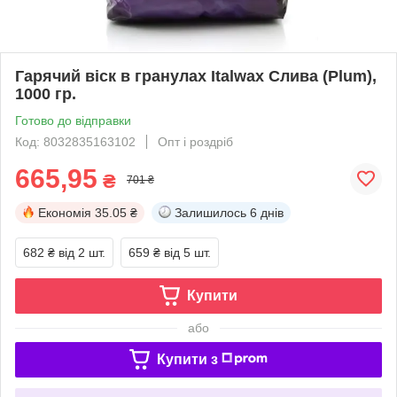
Гарячий віск в гранулах Italwax Слива (Plum),
1000 гр.
Готово до відправки
Код: 8032835163102
Опт і роздріб
665,95
₴
701 ₴
Економія
35.05 ₴
Залишилось
6 днів
682 ₴
від 2 шт.
659 ₴
від 5 шт.
Купити
або
Купити з