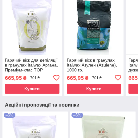
Гарячий віск для депіляції
Гарячий віск в гранулах
Гаря
в гранулах Italwax Аргана,
Italwax Азулен (Azulene),
Ital
Преміум-клас TOP
1000 гр.
дуже
Formula (Argan), 750 гр.
(Sil
665,95
665,95
665
₴
₴
701 ₴
701 ₴
гр.
Купити
Купити
Акційні пропозиції та новинки
–5%
–5%