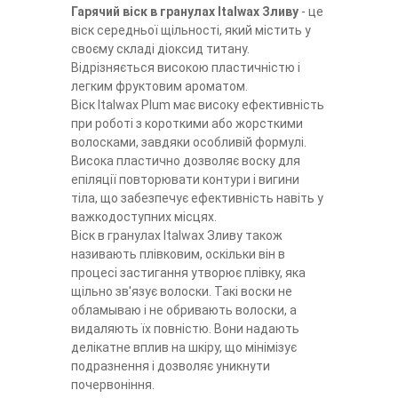
Гарячий віск в гранулах Italwax Зливу
- це
віск середньої щільності, який містить у
своєму складі діоксид титану.
Відрізняється високою пластичністю і
легким фруктовим ароматом.
Віск Italwax Plum має високу ефективність
при роботі з короткими або жорсткими
волосками, завдяки особливій формулі.
Висока пластично дозволяє воску для
епіляції повторювати контури і вигини
тіла, що забезпечує ефективність навіть у
важкодоступних місцях.
Віск в гранулах Italwax Зливу також
називають плівковим, оскільки він в
процесі застигання утворює плівку, яка
щільно зв'язує волоски. Такі воски не
обламываю і не обривають волоски, а
видаляють їх повністю. Вони надають
делікатне вплив на шкіру, що мінімізує
подразнення і дозволяє уникнути
почервоніння.