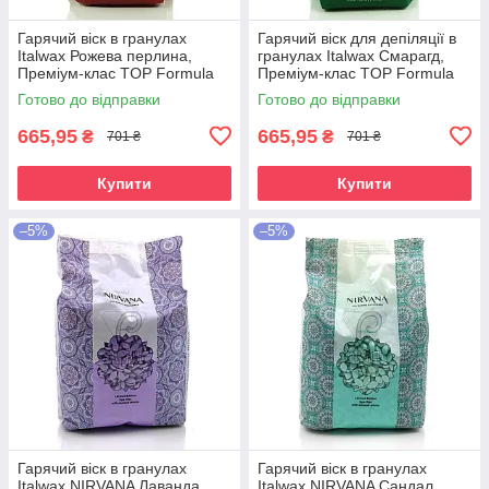
Гарячий віск в гранулах
Гарячий віск для депіляції в
Italwax Рожева перлина,
гранулах Italwax Смарагд,
Преміум-клас TOP Formula
Преміум-клас TOP Formula
(Pink Pearl), 750 гр.
(Emerald), 750 гр.
Готово до відправки
Готово до відправки
665,95
665,95
₴
₴
701 ₴
701 ₴
Купити
Купити
–5%
–5%
Гарячий віск в гранулах
Гарячий віск в гранулах
Italwax NIRVANA Лаванда
Italwax NIRVANA Сандал