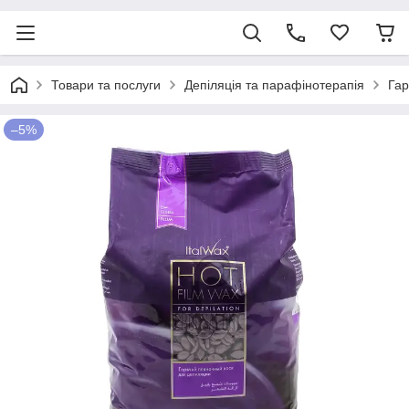
Товари та послуги
Депіляція та парафінотерапія
Гар
–5%