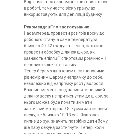
Відрізняються економічністю і простотою
в роботі, тому часто віск у гранулах
використовують для депіляції будинку.
Рекомендації по застосуванню:
Насамперед, провести розігрів воску до
робочого стану, а саме температури
близько 40-42 градусів. Тепер, важливо
провести обробку ділянок шкіри, які
зазнають епіляції, спиртовим розчином. І
невелика кількість тальку.
Тепер беремо шпателем віск і наносимо
рівномірним шаром у напрямку до себе,
незалежно від напрямку росту волосся.
Важливі момент, слід залишити великий
ділянку воску не притиснутим до шкіри, за
нього можна буде почати знімати
застиглий матеріал. Очікуємо застигання
воску, це близько 10-13 сек. Якщо віск
липне до рук, значить потрібно дати йому
ще пару секунд застигнути. Тепер, коли
все застигло і волоски надійно