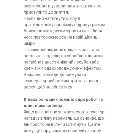
зафіксовані в утворилася плівці можна
приступити до зняття.
Необхідно натягнути шкіру в
протилежному напрямку відриву і різким
блискавичним рухом зірвати віск. Після
чого повторюємо все на новій ділянці
шкіри.
По закінченню, коли ваша шкіра стала
ідеально гладкою, на оброблені ділянки
потрібно нанести ніжний лосьйон або
крем з м'яким охолоджуючим ефектом.
Важливо, завжди дотримувати
температурний режим при нагріванні
воску, щоб не обпектися.
Кілька основних помилок при роботі з
плівковим воском:
Якщо віск погано знімається і по текстурі
нагадує в'язку карамель, це означає, що
він просто не встиг застигнути. Дайте
йому ще пару секунд і спробуйте знову.