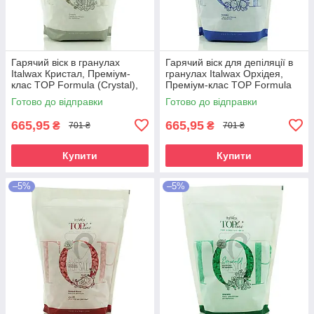
Гарячий віск в гранулах
Гарячий віск для депіляції в
Italwax Кристал, Преміум-
гранулах Italwax Орхідея,
клас TOP Formula (Crystal),
Преміум-клас TOP Formula
750 гр.
(Orchid), 750 гр.
Готово до відправки
Готово до відправки
665,95
665,95
₴
₴
701 ₴
701 ₴
Купити
Купити
–5%
–5%