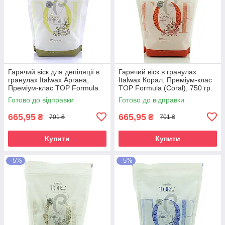
Гарячий віск для депіляції в
Гарячий віск в гранулах
гранулах Italwax Аргана,
Italwax Корал, Преміум-клас
Преміум-клас TOP Formula
TOP Formula (Coral), 750 гр.
(Argan), 750 гр.
Готово до відправки
Готово до відправки
665,95
665,95
₴
₴
701 ₴
701 ₴
Купити
Купити
–5%
–5%