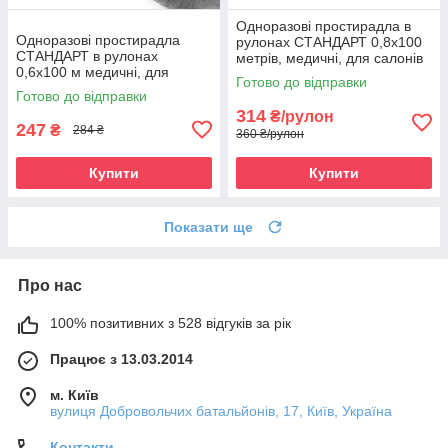
Одноразові простирадла в
Одноразові простирадла
рулонах СТАНДАРТ 0,8х100
СТАНДАРТ в рулонах
метрів, медичні, для салонів
0,6х100 м медичні, для
краси, масажних кабінетів
Готово до відправки
салонів краси, чорні
Готово до відправки
314
₴/рулон
247
₴
284 ₴
360 ₴/рулон
Купити
Купити
Показати ще
Про нас
100% позитивних з 528 відгуків за рік
Працює з 13.03.2014
м. Київ
вулиця Добровольчих батальйонів, 17, Київ, Україна
Контакти