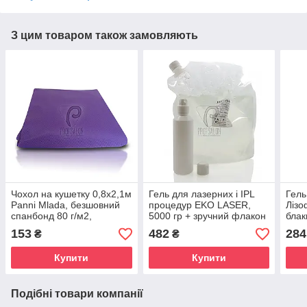
З цим товаром також замовляють
Чохол на кушетку 0,8х2,1м
Гель для лазерних і IPL
Гель
Panni Mlada, безшовний
процедур EKO LASER,
Лізо
спанбонд 80 г/м2,
5000 гр + зручний флакон
блак
універсальний з гумкою, 1
для переливу 250 гр
153
482
284
₴
₴
шт, фіолетовий
Купити
Купити
Подібні товари компанії