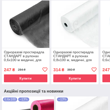
Одноразові простирадла
Одноразові простирадла
Одно
СТАНДАРТ в рулонах
СТАНДАРТ в рулонах
СТА
0,6х100 м медичні, для
0,8х100 м, медичні, для
0,6х
салонів краси, чорні
салонів краси, білі
сало
247
314
247
₴
₴
284 ₴
360 ₴
Купити
Купити
Акційні пропозиції та новинки
0,6х100
–13%
–13%