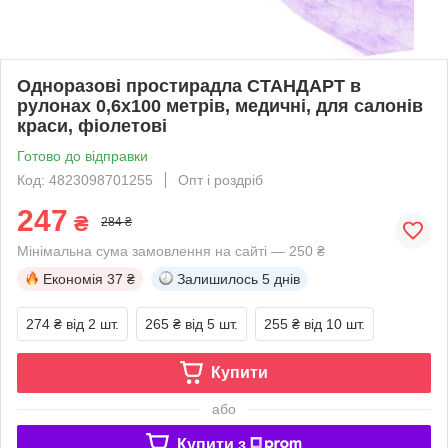
Одноразові простирадла СТАНДАРТ в
рулонах 0,6х100 метрів, медичні, для салонів
краси, фіолетові
Готово до відправки
Код: 4823098701255
Опт і роздріб
247
₴
284 ₴
Мінімальна сума замовлення на сайті — 250 ₴
Економія
37 ₴
Залишилось
5 днів
274 ₴
від 2 шт.
265 ₴
від 5 шт.
255 ₴
від 10 шт.
Купити
або
Купити з