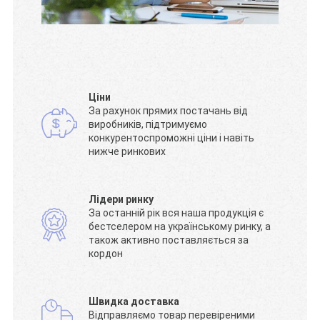
Ціни
За рахунок прямих постачань від
виробників, підтримуємо
конкурентоспроможні ціни і навіть
нижче ринкових
Лідери ринку
За останній рік вся наша продукція є
бестселером на українському ринку, а
також активно поставляється за
кордон
Швидка доставка
Відправляємо товар перевіреними