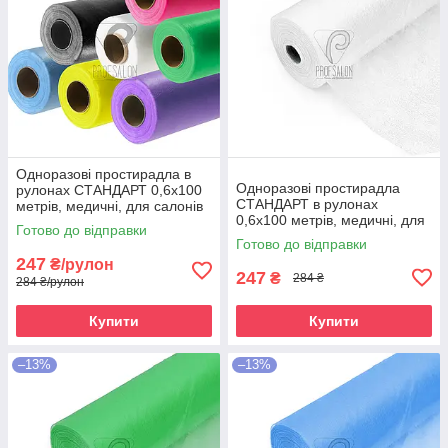
Одноразові простирадла в
Одноразові простирадла
рулонах СТАНДАРТ 0,6х100
СТАНДАРТ в рулонах
метрів, медичні, для салонів
0,6х100 метрів, медичні, для
краси, масажних кабінетів
Готово до відправки
салонів краси, білі
Готово до відправки
247
₴/рулон
247
₴
284 ₴
284 ₴/рулон
Купити
Купити
–13%
–13%