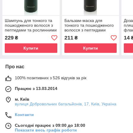
Шампунь для тонкого та
Бальзам-маска для
Доза
пошкодженого волосся з
тонкого та пошкодженого
пляш
пептидами та рослинними
волосся з пептидами
флак
екстрактами Lirio Med,
LIRIO MED (Ліріо Мед),
229
211
14
₴
₴
500мл
500 мл
Купити
Купити
Про нас
100% позитивних з 526 відгуків за рік
Працює з 13.03.2014
м. Київ
вулиця Добровольчих батальйонів, 17, Київ, Україна
Контакти
Сьогодні працює з 09:00 до 18:00
Показати весь графік роботи