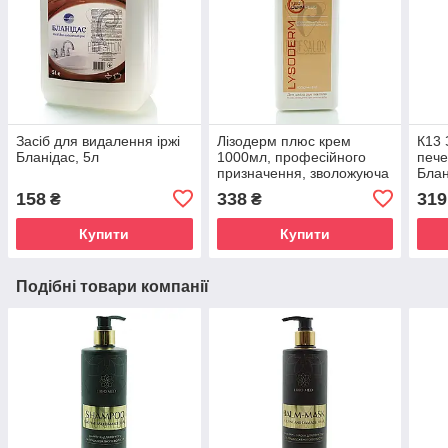
Засіб для видалення іржі
Лізодерм плюс крем
К13 
Бланідас, 5л
1000мл, професійного
пече
призначення, зволожуюча
Блан
та захисна дія
158
338
319
₴
₴
Купити
Купити
Подібні товари компанії