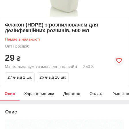
Флакон (HDPE) з розпилювачем для
дезінфекційних розчинів, 500 мл
Немає в наявності
Опт і роздріб
29
₴
Мінімальна сума замовлення на сайті — 250 ₴
27 ₴
від 2 шт.
26 ₴
від 10 шт.
Опис
Характеристики
Доставка
Оплата
Умови п
Опис