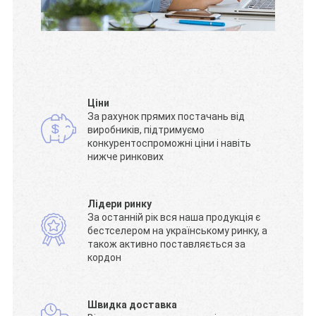
Ціни
За рахунок прямих постачань від
виробників, підтримуємо
конкурентоспроможні ціни і навіть
нижче ринкових
Лідери ринку
За останній рік вся наша продукція є
бестселером на українському ринку, а
також активно поставляється за
кордон
Швидка доставка