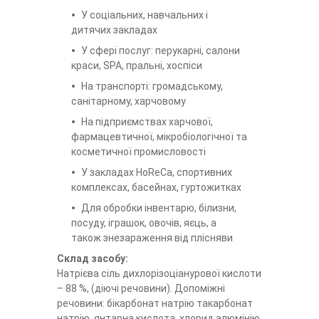
У соціальних, навчальних і
дитячих закладах
У сфері послуг: перукарні, салони
краси, SPA, пральні, хоспіси
На транспорті: громадському,
санітарному, харчовому
На підприємствах харчової,
фармацевтичної, мікробіологічної та
косметичної промисловості
У закладах HoReCa, спортивних
комплексах, басейнах, гуртожитках
Для обробки інвентарю, білизни,
посуду, іграшок, овочів, яєць, а
також знезараження від плісняви
Склад засобу:
Натрієва сіль дихлорізоціанурової кислоти
– 88 %, (діючі речовини). Допоміжні
речовини: бікарбонат натрію такарбонат
натрію, янтарна кислота, хлорид алюмінію,