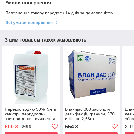
Умови повернення
Повернення товару впродовж 14 днів за домовленістю
Всі умови повернення
З цим товаром також замовляють
Перекис водню 50%, 5кг в
Бланідас 300 засіб для
Блан
каністрі, пергідроль -
дезінфекції, гранули, 370
дезі
знезараження, очищення
стіків по 2,68гр
обла
води у басейні
з ос
600
554
2 1
₴
₴
649 ₴
мате