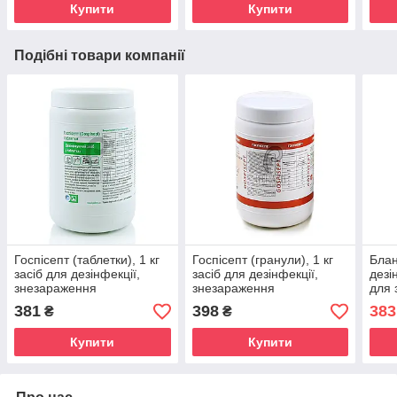
Купити
Купити
Подібні товари компанії
Госпісепт (таблетки), 1 кг
Госпісепт (гранули), 1 кг
Блан
засіб для дезінфекції,
засіб для дезінфекції,
дезі
знезараження
знезараження
для 
використаних медичних
використаних медичних
вико
381
398
383
₴
₴
виробів
виробів
виро
Купити
Купити