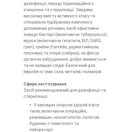
дезінфекції, передстерилізаційного
очищення та стерилізації. Завдяки
високому вмісту активного хлору та
спеціально підібраному комплексу
допоміжних речовин, засіб ефективно
знищує бактерії (включаючи туберкульоз),
віруси (включаючи гепатити, ВІЛ, SARS,
грип), грибки (Candida, дерматомікози,
пліснява) та спори (сибірка), не фіксує
органічні забруднення, добре змивається
та не залишає слідів. Безпечний для
виробів із гуми, скла, металів, полімерів.
Сфера застосування.
Засіб рекомендований для дезінфекції та
стерилізації:
У закладах охорони здоров’я всіх
типів, включаючи операційні,
реанімацію, неонатологію, пологові
будинки, стоматології та
лабораторії