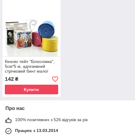
Кінезіо тейп "Білосніжка",
5см*5 м, адгезивний
стрічковий бинт малої
розтяжності (колір в
142
₴
асортименті)
Купити
Про нас
100% позитивних з 526 відгуків за рік
Працює з 13.03.2014