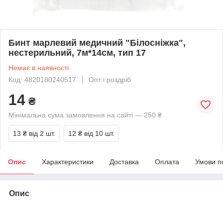
Бинт марлевий медичний "Білосніжка",
нестерильний, 7м*14см, тип 17
Немає в наявності
Код: 4820180240517
Опт і роздріб
14
₴
Мінімальна сума замовлення на сайті — 250 ₴
13 ₴
від 2 шт.
12 ₴
від 10 шт.
Опис
Характеристики
Доставка
Оплата
Умови п
Опис