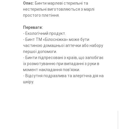
Опис:
Бинти марлеві стерильні та
нестерильні виготовляються з марлі
простого плетіння.
Переваги:
- Екологічний продукт.
- Бинт ТМ «Білосніжка» може бути
частиною домашньої аптечки або набору
першої допомоги.
- Бинти підпресовані з країв, що запобігає
їх розмотуванню при випаданні з руки в
момент накладання пов'язки.
- Відсутня подразлива та алергічна дія на
шкіру.