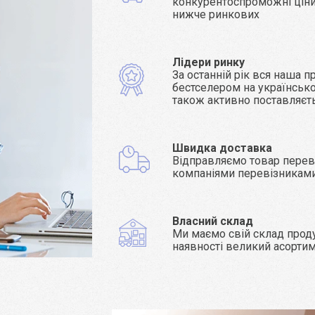
конкурентоспроможні ціни 
нижче ринкових
Лідери ринку
За останній рік вся наша п
бестселером на українсько
також активно поставляєт
Швидка доставка
Відправляємо товар пере
компаніями перевізникам
Власний склад
Ми маємо свій склад проду
наявності великий асорти