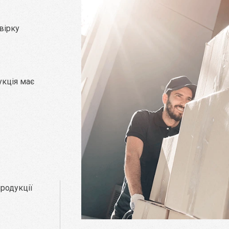
вірку
укція має
родукції