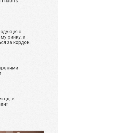
і навіть
родукція є
му ринку, а
ься за кордон
віреними
и
кції, в
мент