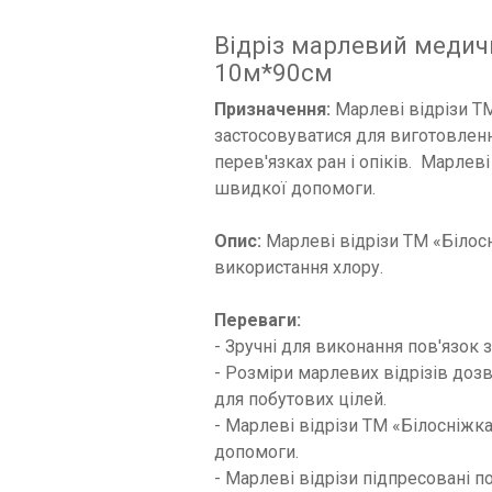
Відріз марлевий медичн
10м*90см
Призначення:
Марлеві відрізи ТМ
застосовуватися для виготовленн
перев'язках ран і опіків. Марлев
швидкої допомоги.
Опис:
Марлеві відрізи ТМ «Білосн
використання хлору.
П
ереваги:
- Зручні для виконання пов'язок 
- Розміри марлевих відрізів доз
для побутових цілей.
- Марлеві відрізи ТМ «Білосніжк
допомоги.
- Марлеві відрізи підпресовані п