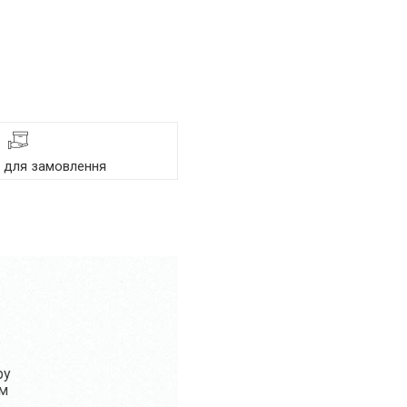
я для замовлення
ру
ом