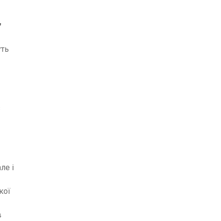
,
уть
з
ле і
кої
в