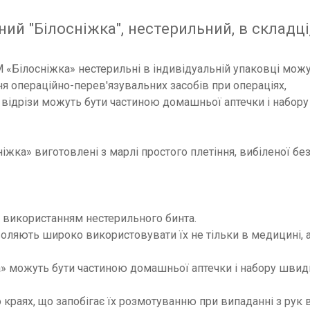
ий "Білосніжка", нестерильний, в складці
 «Білосніжка» нестерильні в індивідуальній упаковці мож
я операційно-перев'язувальних засобів при операціях,
і відрізи можуть бути частиною домашньої аптечки і набору
іжка» виготовлені з марлі простого плетіння, вибіленої бе
з використанням нестерильного бинта.
воляють широко використовувати їх не тільки в медицині, а
а» можуть бути частиною домашньої аптечки і набору швид
о краях, що запобігає їх розмотуванню при випаданні з рук 