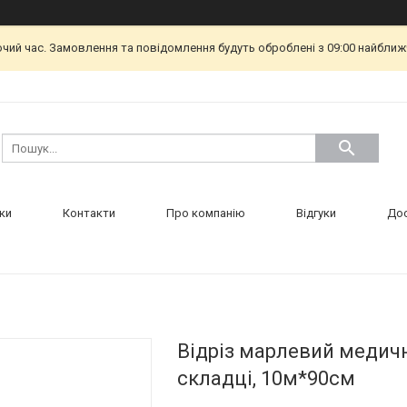
очий час. Замовлення та повідомлення будуть оброблені з 09:00 найближч
ки
Контакти
Про компанію
Відгуки
Дос
Відріз марлевий медичн
складці, 10м*90см