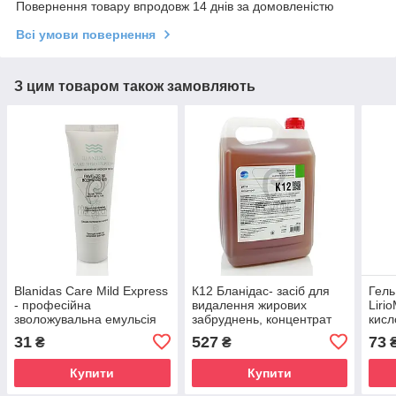
Повернення товару впродовж 14 днів за домовленістю
Всі умови повернення
З цим товаром також замовляють
Blanidas Care Mild Express
К12 Бланідас- засіб для
Гель
- професійна
видалення жирових
Liri
зволожувальна емульсія
забруднень, концентрат
кисл
на водній основі для рук і
5л
рома
31
527
73
₴
₴
шкіри, 75 мл, туба
300
Купити
Купити