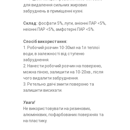
для видалення сильних жирових
забруднень в приміщенні кухні.
Склад:
фосфати 5%, луги, аніонні ПАР <5%,
неіонні ПАР <5%, амфотерні ПАР <5%.
Спосіб використання:
1. Робочий розчин 10-30мл на 1л теплої
води, в залежності від ступеню
забруднення.
2. Нанести робочий розчин на поверхню,
можна піною, залишити на 10-20хв., після
чого видалити забруднення.
3. Ретельно двічі змити поверхню та
залишити висихати.
Увага!
Не використовувати на резинових,
алюмінієвих, пофарбованих поверхнях та
на пластику.