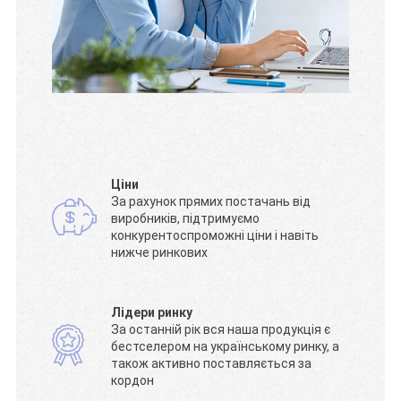
Ціни
За рахунок прямих постачань від
виробників, підтримуємо
конкурентоспроможні ціни і навіть
нижче ринкових
Лідери ринку
За останній рік вся наша продукція є
бестселером на українському ринку, а
також активно поставляється за
кордон