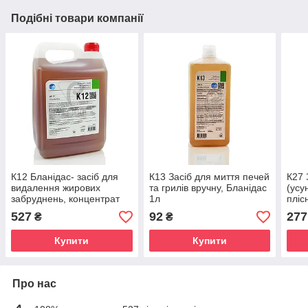
Подібні товари компанії
К12 Бланідас- засіб для
К13 Засіб для миття печей
К27 
видалення жирових
та грилів вручну, Бланідас
(усу
забруднень, концентрат
1л
пліс
5л
5л
527
92
277
₴
₴
Купити
Купити
Про нас