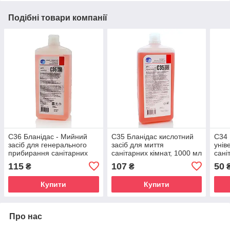
Подібні товари компанії
С36 Бланідас - Мийний
С35 Бланідас кислотний
С34 
засіб для генерального
засіб для миття
унів
прибирання санітарних
санітарних кімнат, 1000 мл
сані
кімнат, 1000 мл
115
107
50
₴
₴
Купити
Купити
Про нас