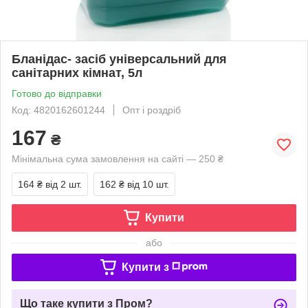
Бланідас- засіб універсальний для
санітарних кімнат, 5л
Готово до відправки
Код: 4820162601244
Опт і роздріб
167
₴
Мінімальна сума замовлення на сайті — 250 ₴
164 ₴
від 2 шт.
162 ₴
від 10 шт.
Купити
або
Купити з
Що таке купити з Пром?