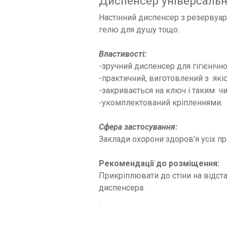
Диспенсер універсальни
Настінний диспенсер з резервуар
гелю для душу тощо.
Властивості:
-зручний диспенсер для гігієнічн
-практичний, виготовлений з які
-закривається на ключ і таким чи
-укомплектований кріпленнями.
Сфера застосування:
Заклади охорони здоров’я усіх пр
Рекомендації до розміщення:
Прикріплювати до стіни на відст
диспенсера.
.