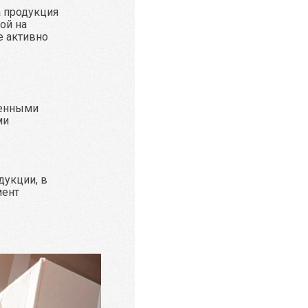
а продукция
ой на
е активно
ренными
ми
дукции, в
мент