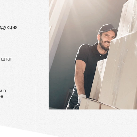
родукция
а
 штат
и о
не