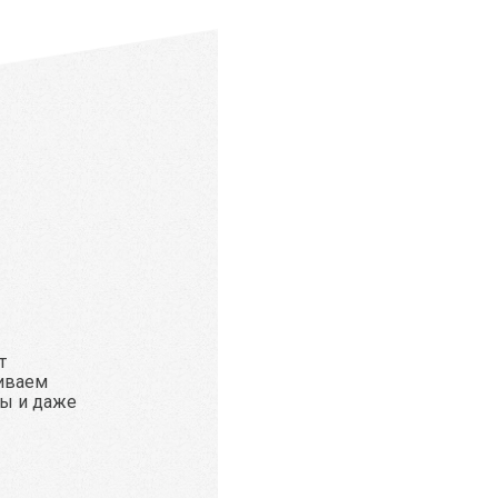
т
иваем
ы и даже