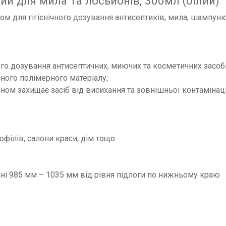
й для мила та лосьйонів, 300мл (білий)
ом для гігієнічного дозування антисептиків, мила, шампуню
ого дозування антисептичних, миючих та косметичних засобі
сного полімерного матеріалу;
ном захищає засіб від висихання та зовнішньої контамінаці
офілів, салони краси, дім тощо.
ані 985 мм – 1035 мм від рівня підлоги по нижньому краю