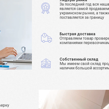
За последний год вся наш
является самой продаваем
украинском рынке, а такж
поставляется за границу
Быстрая доставка
Отправляем товар прове
компаниями перевозчика
Собственный склад
Мы имеем свой склад про
наличии большой ассорти
верку