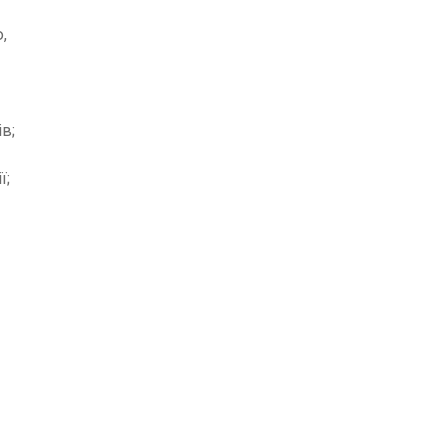
,
в;
ї;