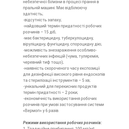
небезпечної білизни в процесі прання в
пральній машині. Має відбілюючу
здатність;
-відсутність запаху;
-найдовший термін придатності робочих
розчинів – 15 діб;
-має бактерицидну, туберкулоцидну,
віруліцидну, фунгіцидну, спороцидну дію;
-можливість знезараження особливо-
небезпечних інфекцій (чума, туляремія,
черевний тиф тощо);
-наявність скороченого часу експозиції
для дезінфекції високого рівня ендоскопів
та стерилізації інструментів – 5 хв;
-унікальний для перекисних продуктів
термін придатності – 2 роки;
-економічність використання робочих
розчинів при умові застосування системи
«Вермоп» у 6 разів.
Режими використання робочих розчинів:
1. Традиційне прибирання: 100 мл/м²