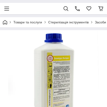
Товари та послуги
Стерилізація інструментів
Засоби 