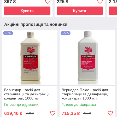
867
225
2 1
₴
₴
Купити
Купити
Акційні пропозиції та новинки
–5%
–5%
Вернедор - засіб для
Вернедор Плюс - засіб для
стерилізації та дезінфекції,
стерилізації та дезінфекції,
концентрат, 1000 мл
концентрат, 1000 мл
Готово до відправки
Готово до відправки
619,40
715,35
₴
₴
652 ₴
753 ₴