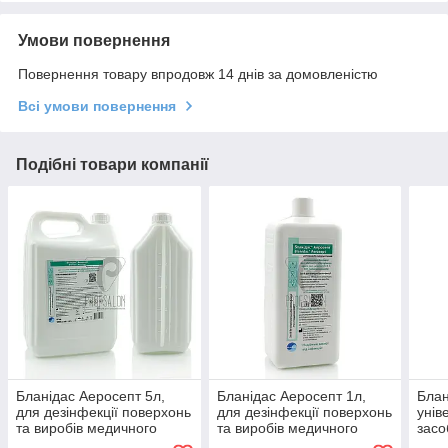
Умови повернення
Повернення товару впродовж 14 днів за домовленістю
Всі умови повернення
Подібні товари компанії
Бланідас Аеросепт 5л,
Бланідас Аеросепт 1л,
Блан
для дезінфекції поверхонь
для дезінфекції поверхонь
унів
та виробів медичного
та виробів медичного
засо
призначення
призначення
інст