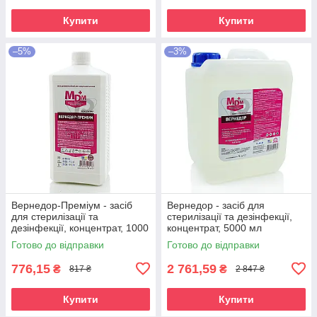
Купити
Купити
–5%
–3%
Вернедор-Преміум - засіб
Вернедор - засіб для
для стерилізації та
стерилізації та дезінфекції,
дезінфекції, концентрат, 1000
концентрат, 5000 мл
мл
Готово до відправки
Готово до відправки
776,15
2 761,59
₴
₴
817 ₴
2 847 ₴
Купити
Купити