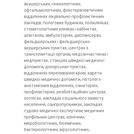
акушерських, гінекологічних,
офтальмологічних, фізіотерапевтичних
відділеннях лікувально-профілактичних
закладів, пологових будинках, поліклініках,
стоматологічних клініках і кабінетах,
шпиталях, амбулаторіях, диспансерах,
фельдшерських і фельдшерсько-
акушерських пунктах, центрах з
трансплантації органів, медсанчастинах і
медпунктах, станціях швидкої медичної
допомоги, донорських пунктах,
відділеннях переливання крові, карети
швидкої медичної допомоги, патолого-
анатомічних відділеннях, санаторіях,
профілакторіях, реабілітаційних центрах,
хоспісах, закладах соціального захисту
населення, санпропускниках, закладах
судово-медичної експертизи, медичних
профільних центрах, клінічних,
мікробіологічних, біохімічних,
бактеріологічних, вірусологічних,