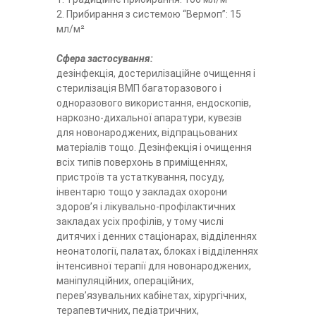
2. Прибирання з системою “Вермоп”: 15
мл/м²
Сфера застосування:
дезінфекція, достерилізаційне очищення і
стерилізація ВМП багаторазового і
одноразового використання, ендоскопів,
наркозно-дихальної апаратури, кувезів
для новонароджених, відпрацьованих
матеріалів тощо. Дезінфекція і очищення
всіх типів поверхонь в приміщеннях,
пристроїв та устаткування, посуду,
інвентарю тощо у закладах охорони
здоров’я і лікувально-профілактичних
закладах усіх профілів, у тому числі
дитячих і денних стаціонарах, відділеннях
неонатології, палатах, блоках і відділеннях
інтенсивної терапії для новонароджених,
маніпуляційних, операційних,
перев’язувальних кабінетах, хірургічних,
терапевтичних, педіатричних,