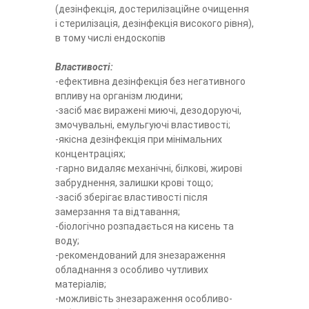
(дезінфекція, достерилізаційне очищення
і стерилізація, дезінфекція високого рівня),
в тому числі ендоскопів
Властивості:
-ефективна дезінфекція без негативного
впливу на організм людини;
-засіб має виражені миючі, дезодоруючі,
змочувальні, емульгуючі властивості;
-якісна дезінфекція при мінімальних
концентраціях;
-гарно видаляє механічні, білкові, жирові
забруднення, залишки крові тощо;
-засіб зберігає властивості після
замерзання та відтавання;
-біологічно розпадається на кисень та
воду;
-рекомендований для знезараження
обладнання з особливо чутливих
матеріалів;
-можливість знезараження особливо-