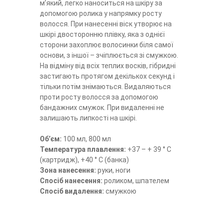
м’який, легко наноситься на шкіру за
допомогою ролика у напрямку росту
волосся. При нанесенні віск утворює на
шкірі двосторонню плівку, яка з однієї
сторони захоплює волосинки біля самої
основи, з іншої – зчіплюється зі смужкою.
На відміну від всіх теплих восків, гібридні
застигають протягом декількох секунд і
тільки потім знімаються. Видаляються
проти росту волосся за допомогою
бандажних смужок. При видаленні не
залишають липкості на шкірі.
Об’єм:
100 мл, 800 мл
Температура плавлення:
+37 – + 39 ° C
(картридж), +40 ° C (банка)
Зона нанесення:
руки, ноги
Спосіб нанесення:
роликом, шпателем
Спосіб видалення:
смужкою