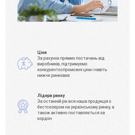
Ціни
За рахунок прямих постачань від
виробників, підтримуємо
конкурентоспроможні ціни і навіть
нижче ринкових
Лідери ринку
За останній рік вся наша продукція є
бестселером на українському ринку, а
також активно поставляється за
кордон