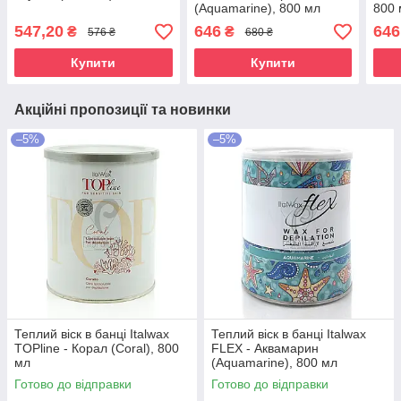
(Aquamarine), 800 мл
800 
547,20
646
646
₴
₴
576 ₴
680 ₴
Купити
Купити
Акційні пропозиції та новинки
–5%
–5%
Теплий віск в банці Italwax
Теплий віск в банці Italwax
TOPline - Корал (Coral), 800
FLEX - Аквамарин
мл
(Aquamarine), 800 мл
Готово до відправки
Готово до відправки