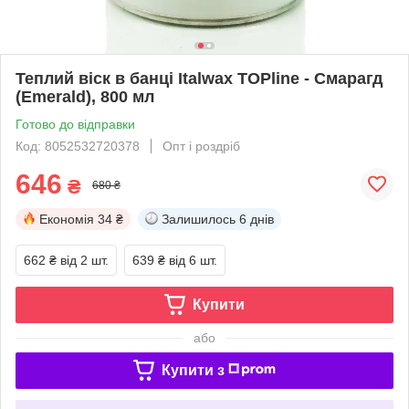
Теплий віск в банці Italwax TOPline - Смарагд
(Emerald), 800 мл
Готово до відправки
Код: 8052532720378
Опт і роздріб
646
₴
680 ₴
Економія
34 ₴
Залишилось
6 днів
662 ₴
від 2 шт.
639 ₴
від 6 шт.
Купити
або
Купити з