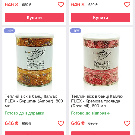
646
646
₴
₴
680 ₴
680 ₴
Купити
Купити
–5%
–5%
Теплий віск в банці Italwax
Теплий віск в банці Italwax
FLEX - Бурштин (Amber), 800
FLEX - Кремова троянда
мл
(Rose oil), 800 мл
Готово до відправки
Готово до відправки
646
646
₴
₴
680 ₴
680 ₴