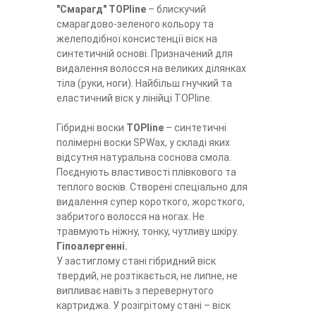
"Смарагд" TOPline
– блискучий
смарагдово-зеленого кольору та
желеподібної консистенції віск на
синтетичній основі. Призначений для
видалення волосся на великих ділянках
тіла (руки, ноги). Найбільш гнучкий та
еластичний віск у лінійці TOPline.
Гібридні воски
TOPline
– синтетичні
полімерні воски SPWax, у складі яких
відсутня натуральна соснова смола.
Поєднують властивості плівкового та
теплого восків. Створені спеціально для
видалення супер короткого, жорсткого,
забритого волосся на ногах. Не
травмують ніжну, тонку, чутливу шкіру.
Гіпоалергенні.
У застиглому стані гібридний віск
твердий, не розтікається, не липне, не
випливає навіть з перевернутого
картриджа. У розігрітому стані – віск