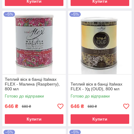
Купити
Купити
–5%
–5%
Теплий віск в банці Italwax
FLEX - Малина (Raspberry),
Теплий віск в банці Italwax
800 мл
FLEX - Уд (OUD), 800 мл
Готово до відправки
Готово до відправки
646
646
₴
₴
680 ₴
680 ₴
Купити
Купити
–5%
–5%