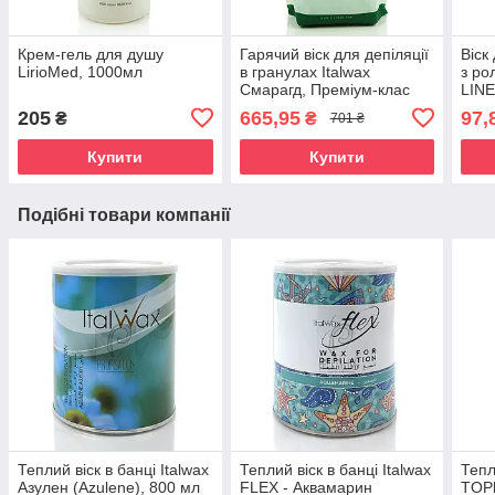
Крем-гель для душу
Гарячий віск для депіляції
Віск
LirioMed, 1000мл
в гранулах Italwax
з ро
Смарагд, Преміум-клас
LINE
TOP Formula (Emerald),
мл
205
665,95
97,
₴
₴
701 ₴
750 гр.
Купити
Купити
Подібні товари компанії
Теплий віск в банці Italwax
Теплий віск в банці Italwax
Тепл
Азулен (Azulene), 800 мл
FLEX - Аквамарин
TOPl