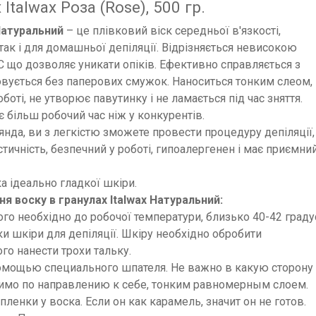
Italwax Роза (Rose), 500 гр.
 Натуральний
– це плівковий віск середньої в'язкості,
так і для домашньої депіляції. Відрізняється невисокою
 що дозволяє уникати опіків. Ефективно справляється з
вується без паперових смужок. Наноситься тонким слеом,
боті, не утворює павутинку і не ламається під час зняття.
 більш робочий час ніж у конкурентів.
янда, ви з легкістю зможете провести процедуру депіляції,
стичність, безпечний у роботі, гипоалергенен і має приємни
ка ідеально гладкої шкіри.
 воску в гранулах Italwax Натуральний:
ого необхідно до робочої температури, близько 40-42 градус
ки шкіри для депіляції. Шкіру необхідно обробити
го нанести трохи тальку.
 помощью специального шпателя. Не важно в какую сторону
димо по направлению к себе, тонким равномерным слоем.
енки у воска. Если он как карамель, значит он не готов.