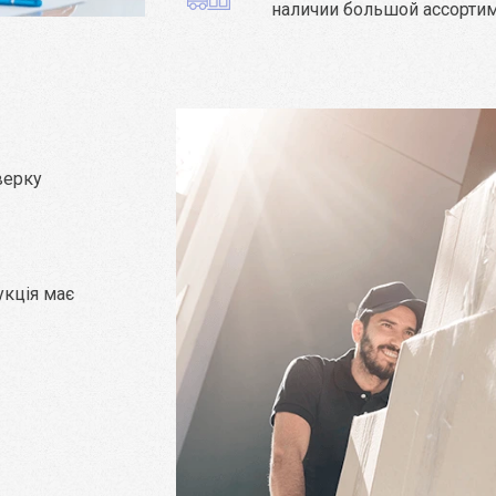
наличии большой ассорти
верку
укція має