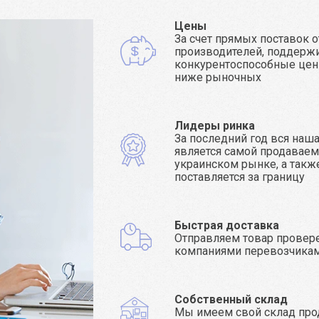
Цены
За счет прямых поставок о
производителей, поддерж
конкурентоспособные цен
ниже рыночных
Лидеры ринка
За последний год вся наш
является самой продаваем
украинском рынке, а такж
поставляется за границу
Быстрая доставка
Отправляем товар прове
компаниями перевозчика
Собственный склад
Мы имеем свой склад про