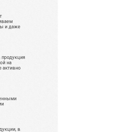
т
иваем
ы и даже
а продукция
ой на
е активно
ренными
ми
дукции, в