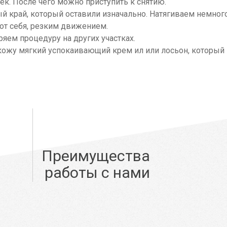
ек. После чего можно приступить к снятию.
й край, который оставили изначально. Натягиваем немног
 от себя, резким движением.
яем процедуру на других участках.
 кожу мягкий успокаивающий крем ил или лосьон, который
Преимущества
работы с нами