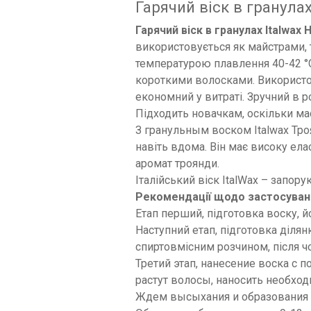
Гарячий віск в гранулах 
Гарячий віск в гранулах Italwax
використовується як майстрами, 
температурою плавлення 40-42 °C
короткими волосками. Використо
економний у витраті. Зручний в ро
Підходить новачкам, оскільки має
З гранульным воском Italwax Тро
навіть вдома. Він має високу ела
аромат троянди.
Італійський віск ItalWax – запору
Рекомендації щодо застосування
Етап перший, підготовка воску, й
Наступний етап, підготовка ділян
спиртовмісним розчином, після чо
Третий этап, нанесение воска с
растут волосы, наносить необхо
Ждем высыхания и образования пл