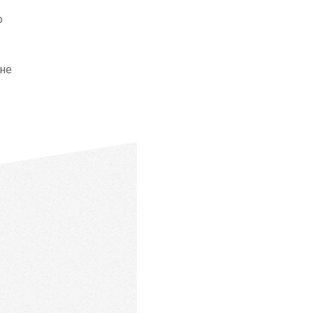
о
 не