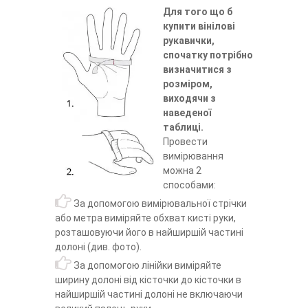
Для того що б
купити вінілові
рукавички,
спочатку потрібно
визначитися з
розміром,
виходячи з
наведеної
таблиці.
Провести
вимірювання
можна 2
способами:
За допомогою вимірювальної стрічки
або метра виміряйте обхват кисті руки,
розташовуючи його в найширшій частині
долоні (див. фото).
За допомогою лінійки виміряйте
ширину долоні від кісточки до кісточки в
найширшій частині долоні не включаючи