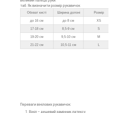
великий палець руки.
таб. Як визначити розмір рукавичок
Обхват кисті
Ширина долоні
Розмір
до 16 см
до 8 см
XS
17-18 см
8,5-9 см
S
19-20 см
9,5-10 см
M
21-22 см
10,5-11 см
L
Переваги вінілових рукавичок:
Вініл – дешевий замінник латексу.