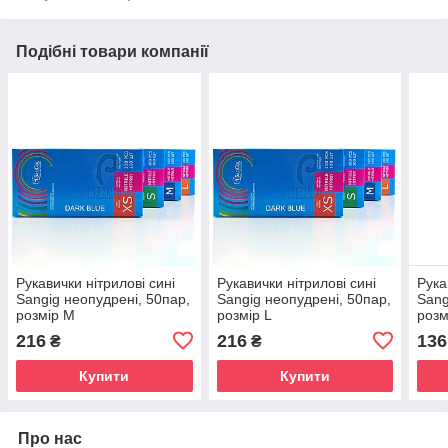
Подібні товари компанії
Рукавички нітрилові сині
Рукавички нітрилові сині
Рука
Sangig неопудрені, 50пар,
Sangig неопудрені, 50пар,
Sang
розмір M
розмір L
розм
216
216
136
₴
₴
Купити
Купити
Про нас