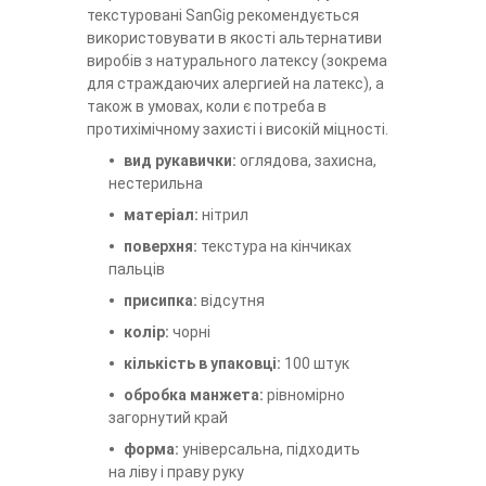
текстуровані SanGig рекомендується
використовувати в якості альтернативи
виробів з натурального латексу (зокрема
для страждаючих алергией на латекс), а
також в умовах, коли є потреба в
протихімічному захисті і високій міцності.
вид рукавички:
оглядова, захисна,
нестерильна
матеріал:
нітрил
поверхня:
текстура на кінчиках
пальців
присипка:
відсутня
колір:
чорні
кількість в упаковці:
100 штук
обробка манжета:
рівномірно
загорнутий край
форма:
універсальна, підходить
на ліву і праву руку