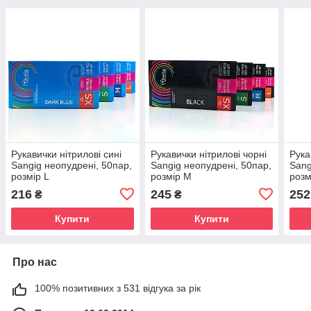
Рукавички нітрилові сині
Рукавички нітрилові чорні
Рука
Sangig неопудрені, 50пар,
Sangig неопудрені, 50пар,
Sang
розмір L
розмір M
розм
216
245
252
₴
₴
Купити
Купити
Про нас
100% позитивних з 531 відгука за рік