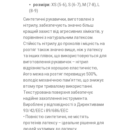
розміри:
XS (5-6), S (6-7), M (7-8), L
(8-9)
Синтетичні рукавички, виготовлені з
нітрилу, забезпечують значно більш
кращий захист від агресивних хімікатів, у
порівнянні з натуральним латексом.
Стійкість нітрилу до проколів і міцність на
розтяг також значно вище, ніж у латексу
та інших плівок, що використовуються для
виготовлення рукавичок – нітрил
відрізняється хорошою еластичністю,
його межа на розтяг перевищує 500%,
володіє механічною пам'яттю, що знижує
втому при тривалому використанні.
Текстурована поверхня забезпечує
надійне захоплення інструмента.
Вироблені у відповідності з Директивами
93/42/ЕЕС і 89/686/ЕЕС
• Повністю синтетичні, не містять
протеїнів латексу – ідеальне рішення для
людей чутливих до латексу