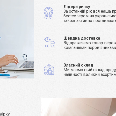
Лідери ринку
За останній рік вся наша п
бестселером на українсько
також активно поставляєт
Швидка доставка
Відправляємо товар пере
компаніями перевізникам
Власний склад
Ми маємо свій склад проду
наявності великий асорти
вірку