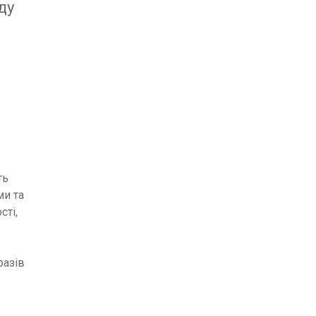
ду
ть
ми та
сті,
разів