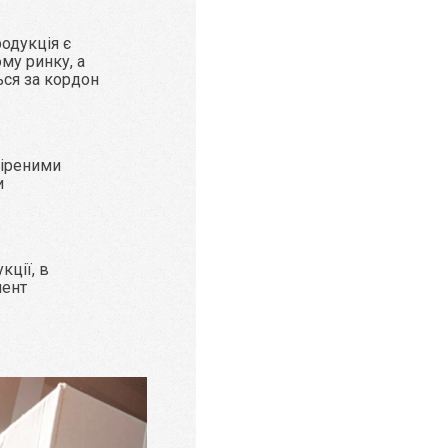
родукція є
му ринку, а
ься за кордон
віреними
и
кції, в
мент