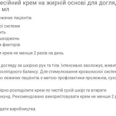
офесійний крем на жирній основі для догля
0 мл
жачих пацієнтів
ої системи
ить
ошкоджень
х факторів
крем не менше 2 разів на день.
догляду за шкірою рук та тіла. Інтенсивно зволожує, живи
роліпідного балансу. Для стимулювання кровоносної систе
ою лежачих пацієнтів з метою профілактики пролежнів, сухо
рно розподілити крем по чистій сухій шкірі та втирати
екунд. Рекомендовано використовувати крем не менше 2 
 дати виробництва.