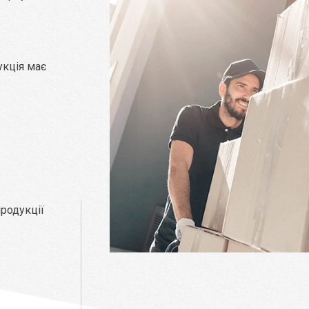
укція має
родукції