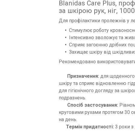
Blanidas Care Plus, пр
за шкірою рук, ніг, 100
Для профілактики пролежнів у ле
Стимулює роботу кровоносн
Інтенсивно зволожує та жив
Сприяє загоєнню дрібних п
Захищає шкіру від шкідливи
Рекомендовано використовувати 
Призначення:
для щоденного 
шкіру та сприяє відновленню гід
для гігієнічного догляду за шкір
подразнень.
Спосіб застосування:
Рівномі
круговими рухами протягом 30 с
на день.
Термін придатності:
3 роки з