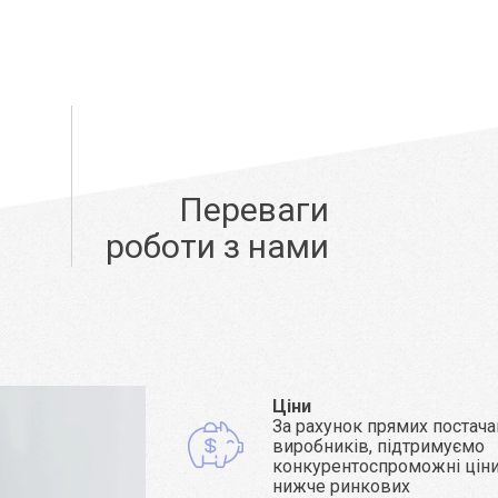
Переваги
роботи з нами
Ціни
За рахунок прямих постача
виробників, підтримуємо
конкурентоспроможні ціни 
нижче ринкових