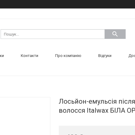
ки
Контакти
Про компанію
Відгуки
Дос
Лосьйон-емульсія після
волосся Italwax БІЛА О