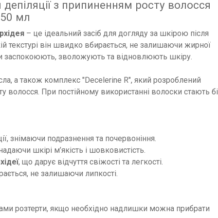
 депіляції з припиненням росту волосся
250 мл
Орхідея
– це ідеальний засіб для догляду за шкірою після
ій текстурі він швидко вбирається, не залишаючи жирної
нти заспокоюють, зволожують та відновлюють шкіру.
ла, а також комплекс "Decelerine R", який розроблений
ту волосся. При постійному використанні волоски стають 
ції, знімаючи подразнення та почервоніння.
надаючи шкірі м’якість і шовковистість.
хідеї
, що дарує відчуття свіжості та легкості.
ається, не залишаючи липкості.
ами розтерти, якщо необхідно надлишки можна прибрати