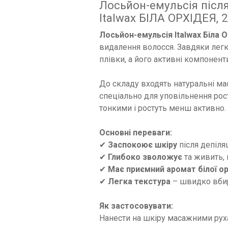
Лосьйон-емульсія після
Italwax БІЛА ОРХІДЕЯ, 
Лосьйон-емульсія Italwax Біла 
видалення волосся. Завдяки легк
плівки, а його активні компоне
До складу входять натуральні мас
спеціально для уповільнення рос
тонкими і ростуть менш активно.
Основні переваги:
✔
Заспокоює шкіру
після депіля
✔
Глибоко зволожує
та живить, 
✔
Має приємний аромат білої ор
✔
Легка текстура
– швидко вбир
Як застосовувати:
Нанести на шкіру масажними рух