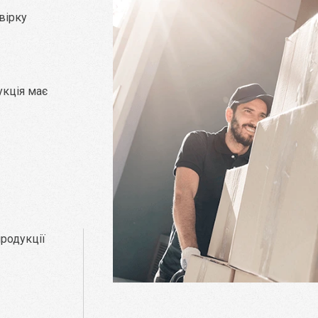
вірку
укція має
родукції