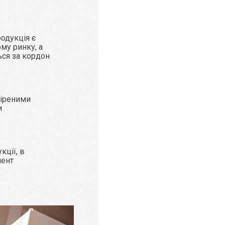
родукція є
му ринку, а
ься за кордон
віреними
и
кції, в
мент