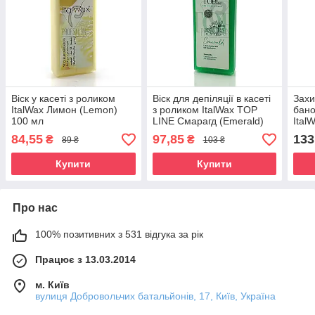
Віск у касеті з роликом
Віск для депіляції в касеті
Захи
ItalWax Лимон (Lemon)
з роликом ItalWax TOP
бано
100 мл
LINE Смарагд (Emerald)
Ital
100 мл
84,55
97,85
133
₴
₴
89 ₴
103 ₴
Купити
Купити
Про нас
100% позитивних з 531 відгука за рік
Працює з 13.03.2014
м. Київ
вулиця Добровольчих батальйонів, 17, Київ, Україна