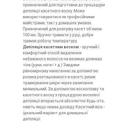
призначений для підготовки до процедури
депіляції касетного воску. Може
використовуватися як професійними
майстрами, так і у домашніх умовах.
Призначений для розігріву касет об'ємом
100 мл. Зручно тримати у руці, добре
тримає робочу температуру.
Депіляція касетним воском
- зручний і
комфортний спосіб видалення
небажаного волосся на великих ділянках
тіла (руки, ноги і т.д.) Завдяки
рівномірному нанесенню за допомогою
ролика розташованого в касеті, ризик
травмування шкіри через залипання
мінімальний. За допомогою воскоплаву та
касетного воску з процедурою воскової
депіляції впорається абсолютно будь-хто,
навіть якщо немає досвіду. Касетний віск -
ідеальний варіант для домашньої
депіляції.