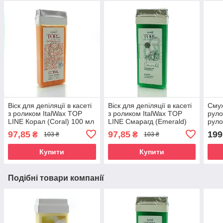
Віск для депіляції в касеті
Віск для депіляції в касеті
Смуж
з роликом ItalWax TOP
з роликом ItalWax TOP
руло
LINE Корал (Coral) 100 мл
LINE Смарагд (Emerald)
рулон
100 мл
97,85
97,85
199
₴
₴
103 ₴
103 ₴
Купити
Купити
Подібні товари компанії