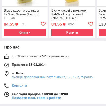
Віск у касеті з роликом
Віск у касеті з роликом
Захи
ItalWax Лимон (Lemon)
ItalWax Натуральний
бано
100 мл
(Natural) 100 мл
Ital
84,55
84,55
133
₴
₴
89 ₴
89 ₴
Купити
Купити
Про нас
100% позитивних з 527 відгуків за рік
Працює з 13.03.2014
м. Київ
вулиця Добровольчих батальйонів, 17, Київ, Україна
Контакти
Сьогодні працює з 09:00 до 18:00
Показати весь графік роботи