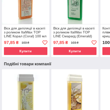
Віск для депіляції в касеті
Віск для депіляції в касеті
Конт
з роликом ItalWax TOP
з роликом ItalWax TOP
плів
LINE Корал (Coral) 100 мл
LINE Смарагд (Emerald)
криш
100 мл
97,85
97,85
100
₴
₴
103 ₴
103 ₴
Купити
Купити
Подібні товари компанії