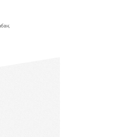
абан;