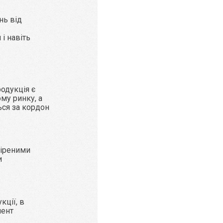
нь від
і навіть
родукція є
му ринку, а
ься за кордон
віреними
и
кції, в
мент