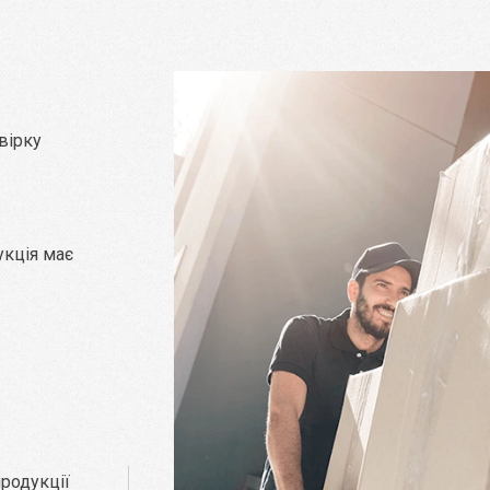
вірку
укція має
родукції