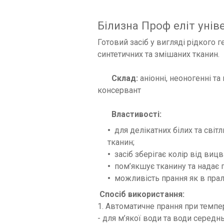
Білизна Проф еліт унів
Готовий засіб у вигляді рідкого 
синтетичних та змішаних тканин.
Склад:
аніонні, неоногенні та
консервант
Властивості:
для делікатних білих та світ
тканин;
засіб зберігає колір від вицв
пом’якшує тканину та надає 
можливість прання як в прал
Спосіб використання:
1. Автоматичне прання при темпер
- для м’якої води та води середн