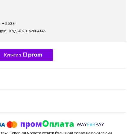
 — 250 ₴
дріб
Код:
4820162604146
Купити з
атежі. Тепер ви можете купити будь-який товар не покидаючи