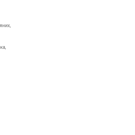
яних,
ка,