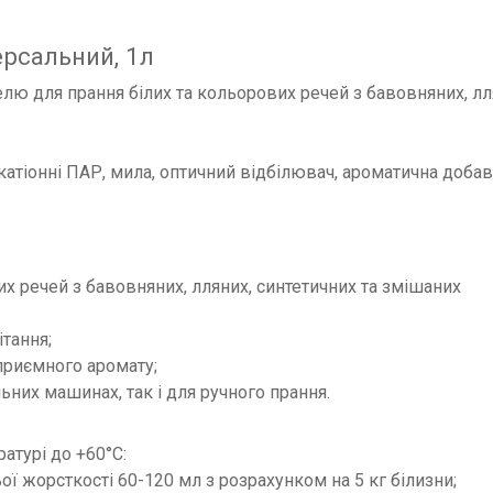
ерсальний, 1л
гелю для прання білих та кольорових речей з бавовняних, лл
 катіонні ПАР, мила, оптичний відбілювач, ароматична добав
лих речей з бавовняних, лляних, синтетичних та змішаних
ітання;
приємного аромату;
ьних машинах, так і для ручного прання.
атурі до +60°С:
ьої жорсткості 60-120 мл з розрахунком на 5 кг білизни;