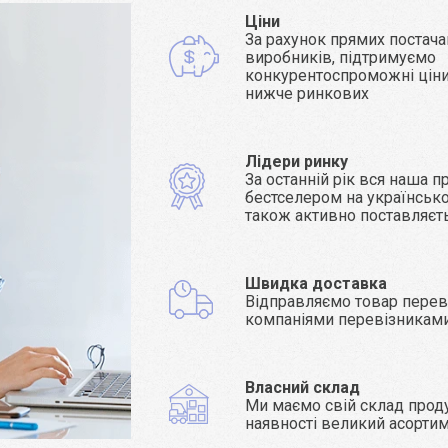
Ціни
За рахунок прямих постача
виробників, підтримуємо
конкурентоспроможні ціни 
нижче ринкових
Лідери ринку
За останній рік вся наша п
бестселером на українсько
також активно поставляєт
Швидка доставка
Відправляємо товар пере
компаніями перевізникам
Власний склад
Ми маємо свій склад проду
наявності великий асорти