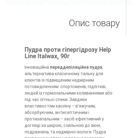
Опис товару
Пудра проти гіпергідрозу Help
Line Italwax, 90г
Інноваційна
переддепіляційна пудра
,
альтернатива класичному тальку для
клієнтів із підвищеним надмірним
потовиділенням: спортсменів, підлітків,
людей із гормональними коливаннями або
під час літньої спеки. Завдяки
властивостям каоліну – в’яжучим,
абсорбуючим, антисептичним і
протизапальним – засіб ефективний у
догляді за шкірою, схильною до акне,
подразнень та надмірної вологи. Пудра