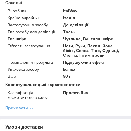
Основні
Виробник
ItalWax
Країна виробник
Італія
Застосування засобу
До депіляції
Тип засобу для депіляції
Тальк
Тип шкіри
Чутлива, Всі типи шкіри
Область застосування
Ноги, Руки, Пахви, Зона
бікіні, Спина, Тіло, Сідниці,
Стегна, Інтимні зони
Призначення і результат
Підсушуючий ефект
Упаковка засобу
Банка
Вага
90 г
Користувальницькі характеристики
Класифікація
Професійна
косметичного засобу
Приховати
Умови доставки