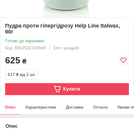
Пудра проти гіпергідрозу Help Line Italwax,
90г
Готово до відправки
Код: 8052532724949
Опт і роздріб
625
₴
617 ₴
від 2 шт.
Купити
Опис
Характеристики
Доставка
Оплата
Умови п
Опис