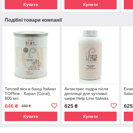
Купити
Купити
Подібні товари компанії
Теплий віск в банці Italwax
Антистрес пудра після
Ензи
TOPline - Корал (Coral),
депіляції для чутливої
Italw
800 мл
шкіри Help Line Italwax,
90г
646
625
625
₴
₴
680 ₴
Купити
Купити