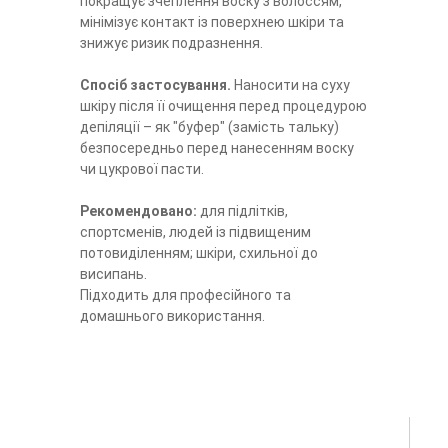
покращує зчеплення воску з волоссям,
мінімізує контакт із поверхнею шкіри та
знижує ризик подразнення.
Спосіб застосування.
Наносити на суху
шкіру після її очищення перед процедурою
депіляції – як "буфер" (замість тальку)
безпосередньо перед нанесенням воску
чи цукрової пасти.
Рекомендовано:
для підлітків,
спортсменів, людей із підвищеним
потовиділенням; шкіри, схильної до
висипань.
Підходить для професійного та
домашнього використання.