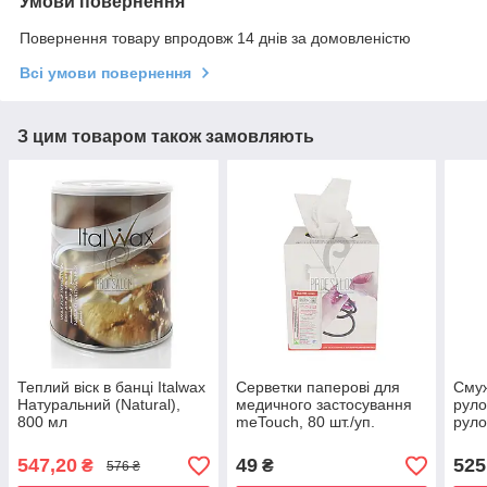
Умови повернення
Повернення товару впродовж 14 днів за домовленістю
Всі умови повернення
З цим товаром також замовляють
Теплий віск в банці Italwax
Серветки паперові для
Смуж
Натуральний (Natural),
медичного застосування
руло
800 мл
meTouch, 80 шт./уп.
рулон
547,20
49
525
₴
₴
576 ₴