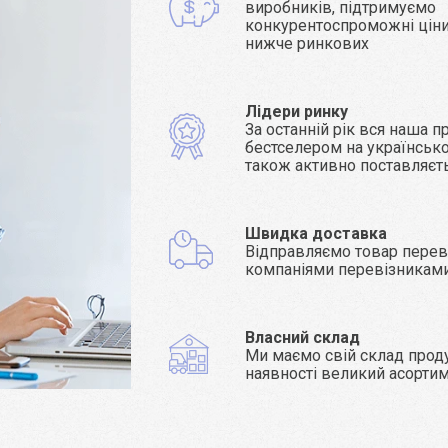
виробників, підтримуємо
конкурентоспроможні ціни 
нижче ринкових
Лідери ринку
За останній рік вся наша п
бестселером на українсько
також активно поставляєт
Швидка доставка
Відправляємо товар пере
компаніями перевізникам
Власний склад
Ми маємо свій склад проду
наявності великий асорти