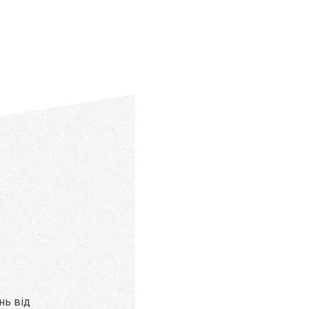
нь від