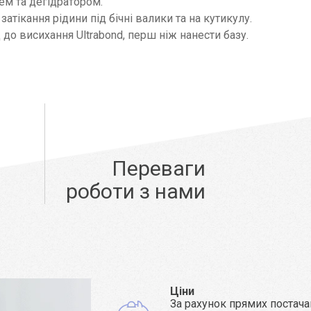
ем та дегідратором.
затікання рідини під бічні валики та на кутикулу.
до висихання Ultrabond, перш ніж нанести базу.
Переваги
роботи з нами
Ціни
За рахунок прямих постача