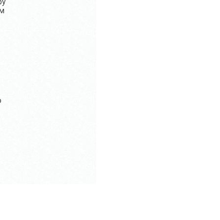
ру
ом
ю