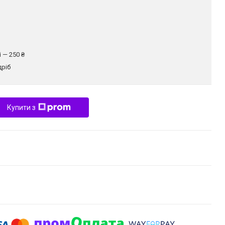
 — 250 ₴
дріб
Купити з