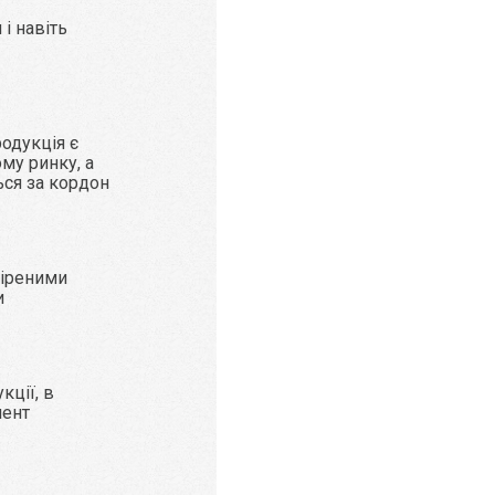
і навіть
родукція є
му ринку, а
ься за кордон
віреними
и
кції, в
мент