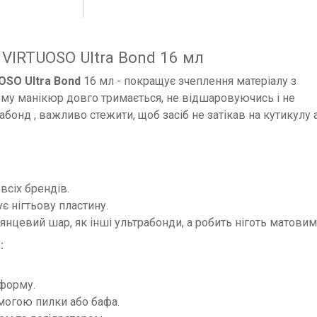
VIRTUOSO Ultra Bond 16 мл
OSO Ultra Bond
16 мл - покращує зчеплення матеріалу з
ому манікюр довго тримається, не відшаровуючись і не
бонд , важливо стежити, щоб засіб не затікав на кутикулу 
всіх брендів.
є нігтьову пластину.
янцевий шар, як інші ультрабонди, а робить ніготь матовим
:
 форму.
омогою пилки або бафа.