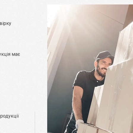
вірку
укція має
родукції