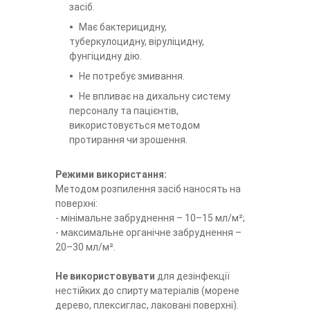
засіб.
Має бактерицидну,
туберкулоцидну, віруліцидну,
фунгіцидну дію.
Не потребує змивання.
Не впливає на дихальну систему
персоналу та пацієнтів,
використовується методом
протирання чи зрошення.
Режими використання:
Методом розпилення засіб наносять на
поверхні:
- мінімальне забруднення – 10–15 мл/м²;
- максимальне органічне забруднення –
20–30 мл/м².
Не використовувати
для дезінфекції
нестійких до спирту матеріалів (морене
дерево, плексиглас, лаковані поверхні).