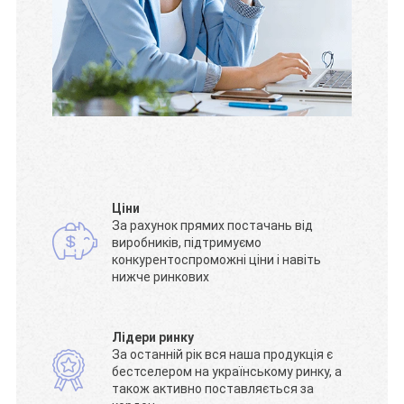
Ціни
За рахунок прямих постачань від
виробників, підтримуємо
конкурентоспроможні ціни і навіть
нижче ринкових
Лідери ринку
За останній рік вся наша продукція є
бестселером на українському ринку, а
також активно поставляється за