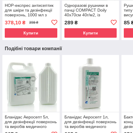
НОР-експрес антисептик
Одноразові рушники в
Рушн
для шкіри та дезінфекції
пачці COMPACT Doily
типу 
поверхонь, 1000 мл з
40х70см 40г/м2, із
вису
дозатором
спанлейсу, гладкі/сітка, 50
лист
378,10
289
85
₴
₴
₴
398 ₴
шт/уп
Купити
Купити
Подібні товари компанії
Бланідас Аеросепт 5л,
Бланідас Аеросепт 1л,
Бакт
для дезінфекції поверхонь
для дезінфекції поверхонь
конц
та виробів медичного
та виробів медичного
дезі
призначення
призначення
будь