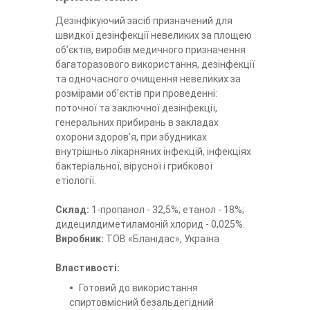
Дезінфікуючий засіб призначений для
швидкої дезінфекції невеликих за площею
об’єктів, виробів медичного призначення
багаторазового використання, дезінфекції
та одночасного очищення невеликих за
розмірами об’єктів при проведенні:
поточної та заключної дезінфекції,
генеральних прибирань в закладах
охорони здоров’я, при збудниках
внутрішньо лікарняних інфекцій, інфекціях
бактеріальної, вірусної і грибкової
етіології.
Склад:
1-пропанол - 32,5%; етанол - 18%;
дидецилдиметиламоній хлорид - 0,025%.
Виробник:
ТОВ «Бланідас», Україна
Властивості:
Готовий до використання
спиртовмісний безальдегідний