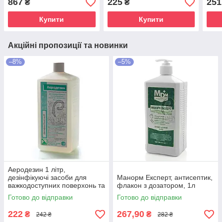
867
225
251
₴
₴
Купити
Купити
Акційні пропозиції та новинки
–8%
–5%
Аеродезин 1 літр,
дезінфікуючі засоби для
Манорм Експерт, антисептик,
важкодоступних поверхонь та
флакон з дозатором, 1л
обладнання
Готово до відправки
Готово до відправки
222
267,90
₴
₴
242 ₴
282 ₴