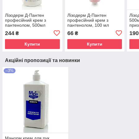
Лізодерм Д-Пантен
Лізодерм Д-Пантен
Лізо
професійний крем з
професійний крем з
500м
пантенолом, 500мл
пантенолом, 100 мл
приз
та з
244
66
190
₴
₴
Купити
Купити
Акційні пропозиції та новинки
–3%
Манорм крем для рук