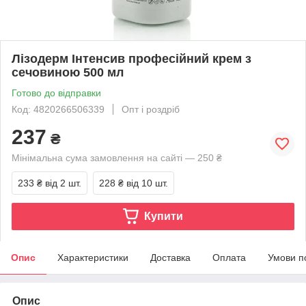
Лізодерм Інтенсив професійний крем з
сечовиною 500 мл
Готово до відправки
Код: 4820266506339
Опт і роздріб
237
₴
Мінімальна сума замовлення на сайті — 250 ₴
233 ₴
від 2 шт.
228 ₴
від 10 шт.
Купити
Опис
Характеристики
Доставка
Оплата
Умови п
Опис