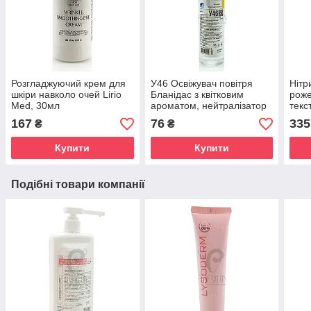
Розгладжуючий крем для
У46 Освіжувач повітря
Нітр
шкіри навколо очей Lirio
Бланідас з квітковим
роже
Med, 30мл
ароматом, нейтралізатор
текс
запахів, 250 мл
неоп
167
76
335
₴
₴
упак
Купити
Купити
Подібні товари компанії