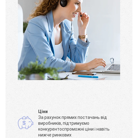
Ціни
За рахунок прямих постачань від
виробників, підтримуємо
конкурентоспроможні ціни і навіть
нижче ринкових