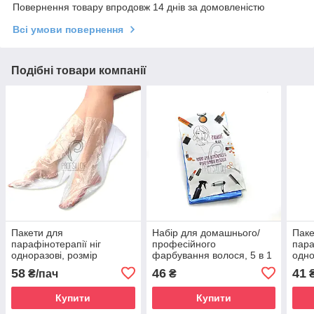
Повернення товару впродовж 14 днів за домовленістю
Всі умови повернення
Подібні товари компанії
Пакети для
Набір для домашнього/
Паке
парафінотерапії ніг
професійного
пара
одноразові, розмір
фарбування волося, 5 в 1
одно
30*50см, 50 шт.
(уп.)
см (
58
46
41
₴/пач
₴
₴
Купити
Купити