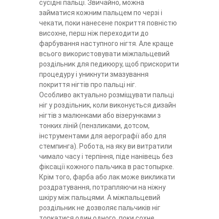
сусідні пальці. Звичайно, можна
займатися кожним пальцем по черзі і
чекати, поки нанесене покриття повністю
висохне, перш ніж переходити до
фарбування наступного нігтя. Але краще
всього використовувати міжпальцевий
роздільник для педикюру, щоб прискорити
процедуру і уникнути змазування
покриття нігтів про пальці ніг.
Особливо актуально розміщувати пальці
ніг у роздільник, коли виконується дизайн
нігтів з малюнками або візерунками з
тонких ліній (пензликами, дотсом,
інструментами для аерографії або для
стемпинга). Робота, на яку ви витратили
чимало часу і терпіння, піде нанівець без
фіксації кожного пальчика в растопырке.
Крім того, фарба або лак може викликати
роздратування, потрапляючи на ніжну
шкіру між пальцями. А міжпальцевий
роздільник не дозволяє пальчиків ніг
торкатися один одного, поки сохне