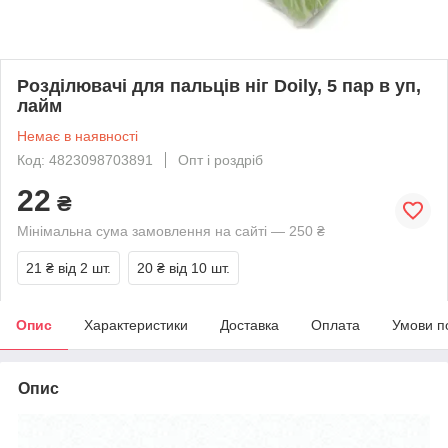
Розділювачі для пальців ніг Doily, 5 пар в уп,
лайм
Немає в наявності
Код: 4823098703891
Опт і роздріб
22
₴
Мінімальна сума замовлення на сайті — 250 ₴
21 ₴
від 2 шт.
20 ₴
від 10 шт.
Опис
Характеристики
Доставка
Оплата
Умови п
Опис