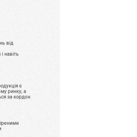
нь від
і навіть
родукція є
му ринку, а
ься за кордон
віреними
и