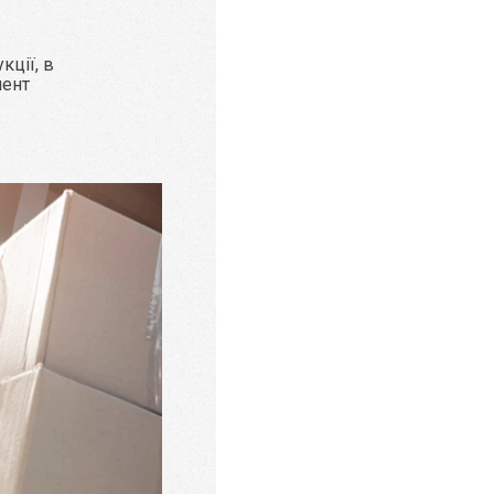
кції, в
мент