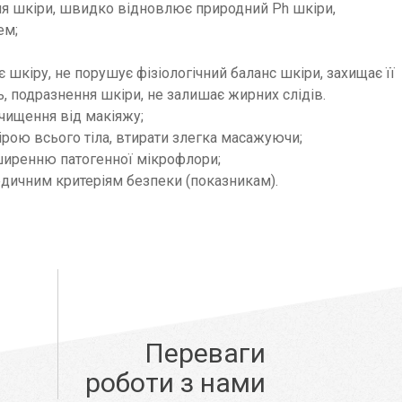
ння шкіри, швидко відновлює природний Ph шкіри,
ем;
 шкіру, не порушує фізіологічний баланс шкіри, захищає її
ь, подразнення шкіри, не залишає жирних слідів.
чищення від макіяжу;
ірою всього тіла, втирати злегка масажуючи;
ширенню патогенної мікрофлори;
дичним критеріям безпеки (показникам).
Переваги
роботи з нами