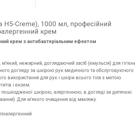
a H5-Creme), 1000 мл, професійний
поалергенний крем
нний крем з антибактеріальним ефектом
м’який, нежирний, доглядаючий засіб (емульсія) для гігієн
гічного догляду за шкірою рук медичного та обслуговуючого
го використання для рук і шкіри всього тіла з метою
итів і екзем.
 пошкодженої шкірою, алергенною, в догляді за дитячою
ування). Для м’якого очищення від макіяжу.
іпоалергенний.