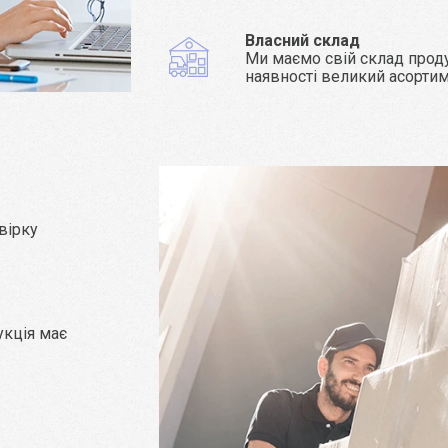
Власний склад
Ми маємо свій склад проду
наявності великий асорти
вірку
укція має