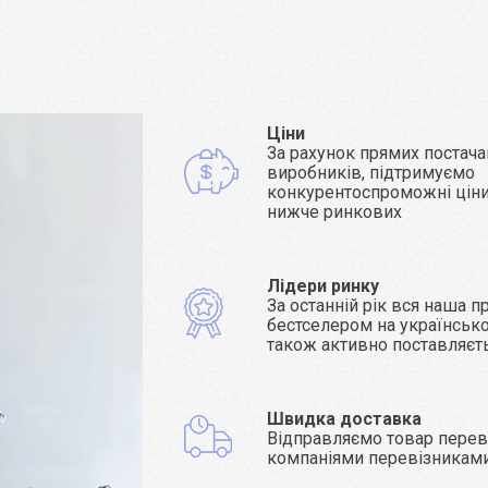
Ціни
За рахунок прямих постача
виробників, підтримуємо
конкурентоспроможні ціни 
нижче ринкових
Лідери ринку
За останній рік вся наша п
бестселером на українсько
також активно поставляєт
Швидка доставка
Відправляємо товар пере
компаніями перевізникам