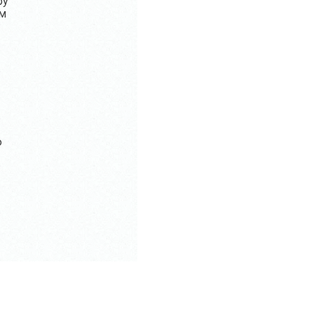
ру
ом
ю