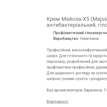
Крем Майола-Х5 (Majol
антибактеріальний, гі
Профілактичний гіпоалерге
Виробництво:
Німеччина
Професійний, високоефективний, 
шкіри. Для гігієнічного та хірур
персоналу, розроблений для часто
профілактики професійних дермат
Для щоденного догляду за сухою
шкірою (знімає сухість і роздрат
Без ароматизаторів, барвників. Г
Властивості: