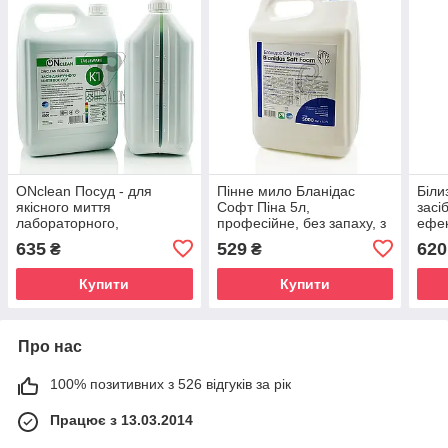
ONclean Посуд - для
Пінне мило Бланідас
Біли
якісного миття
Софт Піна 5л,
засі
лабораторного,
професійне, без запаху, з
ефек
медичного та побутового
помірним рівнем РН
забр
635
529
620
₴
₴
посуду, 5л
5л
Купити
Купити
Про нас
100% позитивних з 526 відгуків за рік
Працює з 13.03.2014