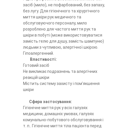
засіб (мило), не пофарбований, без запаху,
без лугу. Для гігієнічного та хірургічного
миття шкіри рук медичного та
обслуговуючого персоналу, мило
розроблено для частого миття рук та
шкіри в побуті (може використовуватися
замість гелю для душу, замість шампуню)
людьми з чутливою, алергічної шкірою.
Гіпоалергенний.
Властивості:
Готовий засіб
Не викликає подразнень та алергічних
реакцій шкіри
Містить систему захисту і пом'якшення
шкіри
Сфера застосування:
Гігієнічне миття рук у всіх галузях
медицини, домашніх умовах, галузях
комунально-побутового обслуговування і
т. п.. Гігієнічне миття тіла пацієнта перед