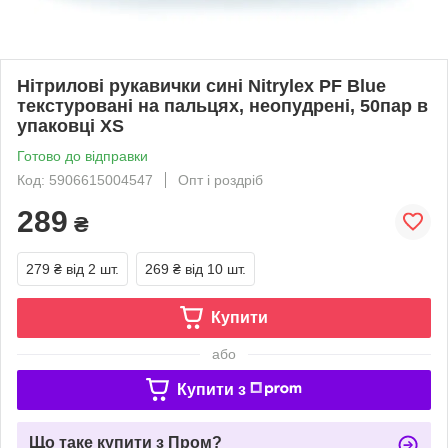
Нітрилові рукавички сині Nitrylex PF Blue
текстуровані на пальцях, неопудрені, 50пар в
упаковці XS
Готово до відправки
Код: 5906615004547
Опт і роздріб
289
₴
279 ₴
від 2 шт.
269 ₴
від 10 шт.
Купити
або
Купити з
Що таке купити з Пром?