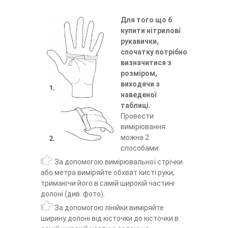
Для того що б
купити нітрилові
рукавички,
спочатку потрібно
визначитися з
розміром,
виходячи з
наведеної
таблиці.
Провести
вимірювання
можна 2
способами:
За допомогою вимірювальної стрічки
або метра виміряйте обхват кисті руки,
тримаючи його в самій широкій частині
долоні (див. фото).
За допомогою лінійки виміряйте
ширину долоні від кісточки до кісточки
в