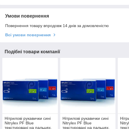
Умови повернення
Повернення товару впродовж 14 днів за домовленістю
Всі умови повернення
Подібні товари компанії
Нітрилові рукавички сині
Нітрилові рукавички сині
Нітр
Nitrylex PF Blue
Nitrylex PF Blue
Nitr
текстуровані на пальцях,
текстуровані на пальцях,
текс