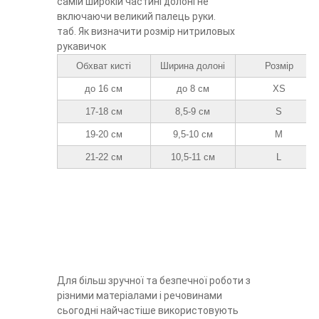
самій широкій частині долоні
не
включаючи великий палець руки.
таб. Як визначити розмір нитриловых
рукавичок
Обхват кисті
Ширина долоні
Розмір
до 16 см
до 8 см
XS
17-18 см
8,5-9 см
S
19-20 см
9,5-10 см
M
21-22 см
10,5-11 см
L
Для більш зручної та безпечної роботи з
різними матеріалами і речовинами
сьогодні найчастіше використовують