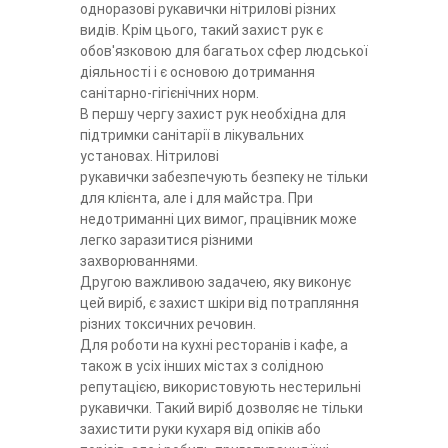
одноразові рукавички нітрилові різних
видів. Крім цього, такий захист рук є
обов'язковою для багатьох сфер людської
діяльності і є основою дотримання
санітарно-гігієнічних норм.
В першу чергу захист рук необхідна для
підтримки санітарії в лікувальних
установах. Нітрилові
рукавички
забезпечують безпеку не тільки
для клієнта, але і для майстра. При
недотриманні цих вимог, працівник може
легко заразитися різними
захворюваннями.
Другою важливою задачею, яку виконує
цей виріб, є захист шкіри від потрапляння
різних токсичних речовин.
Для роботи на кухні ресторанів і кафе, а
також в усіх інших містах з солідною
репутацією, використовують нестерильні
рукавички. Такий виріб дозволяє не тільки
захистити руки кухаря від опіків або