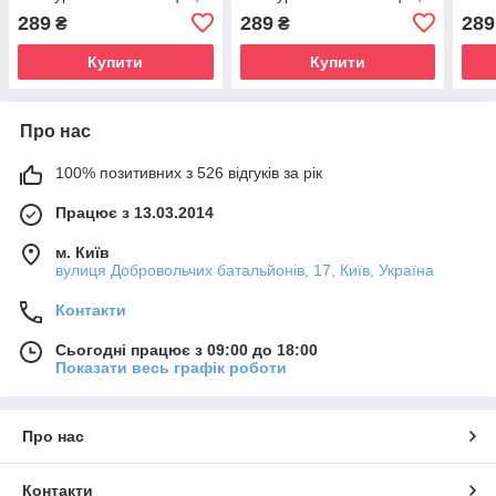
неопудрені, 50пар в
неопудрені, 50пар в
неоп
289
289
289
₴
₴
упаковці S
упаковці M
упак
Купити
Купити
Про нас
100% позитивних з 526 відгуків за рік
Працює з 13.03.2014
м. Київ
вулиця Добровольчих батальйонів, 17, Київ, Україна
Контакти
Сьогодні працює з 09:00 до 18:00
Показати весь графік роботи
Про нас
Контакти