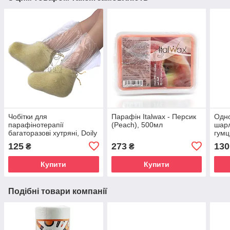
Чобітки для
Парафін Italwax - Персик
Одно
парафінотерапії
(Peach), 500мл
шарл
багаторазові хутряні, Doily
гумц
(1 пара в упаковці)
125
273
130
₴
₴
Купити
Купити
Подібні товари компанії