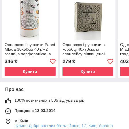
Одноразові рушники Panni
Одноразові рушники в
Одно
Mlada 30х50см 40 г/м2
коробці 40х70см, із
Mlad
гладкі, з перфорацією, в
спанлейсу підвищеної
глад
рулоні 100 шт.
щільності 45г/м2, 50 шт.
346
279
403
₴
₴
Купити
Купити
Про нас
100% позитивних з 535 відгуків за рік
Працює з 13.03.2014
м. Київ
вулиця Добровольчих батальйонів, 17, Київ, Україна