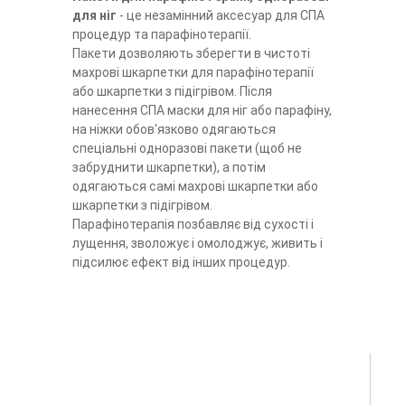
для ніг
- це незамінний аксесуар для СПА
процедур та парафінотерапії.
Пакети дозволяють зберегти в чистоті
махрові шкарпетки для парафінотерапії
або шкарпетки з підігрівом. Після
нанесення СПА маски для ніг або парафіну,
на ніжки обов'язково одягаються
спеціальні одноразові пакети (щоб не
забруднити шкарпетки), а потім
одягаються самі махрові шкарпетки або
шкарпетки з підігрівом.
Парафінотерапія позбавляє від сухості і
лущення, зволожує і омолоджує, живить і
підсилює ефект від інших процедур.