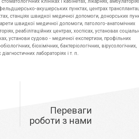
 стоматологічних клініках і кабінетах, лікарнях, амбулаторіях
фельдшерсько-акушерських пунктах, центрах трансплантац
ктах, станціях швидкої медичної допомоги, донорських пунк
карети швидкої медичної допомоги, патолого-анатомічних
торіях, реабілітаційних центрах, хоспісах, установах соціаль
ках, установи судово - медичної експертизи, профільних
обіологічних, біохімічних, бактеріологічних, вірусологічних,
діагностичних лабораторіях і т. п..
Переваги
роботи з нами