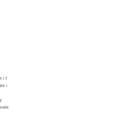
ь
і т.
их і
у
ннях