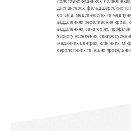
пологових будинках, поліклініках,
диспансерах, фельдшерських та 
органів, медсанчастях та медпун
відділеннях переливання крові, 
відділеннях, санаторіях, профілак
захисту населення, санпропускни
медичних центрах, клінічних, мікр
серологічних та інших профільних 