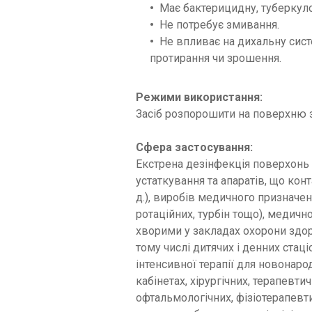
Має бактерицидну, туберкуло
Не потребує змивання.
Не впливає на дихальну сист
протирання чи зрошення.
Режими використання:
Засіб розпорошити на поверхню з
Сфера застосування:
Екстрена дезінфекція поверхонь (
устаткування та апаратів, що конта
д.), виробів медичного призначен
ротаційних, турбін тощо), медич
хворими у закладах охорони здоро
тому числі дитячих і денних стаці
інтенсивної терапії для новонаро
кабінетах, хірургічних, терапевти
офтальмологічних, фізіотерапевт