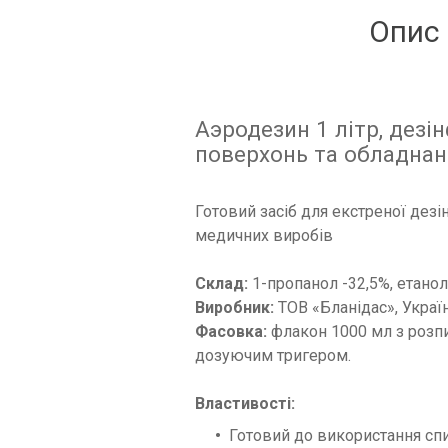
Опис
Аэродезин 1 літр, дезі
поверхонь та обладна
Готовий засіб для екстреної дез
медичних виробів
Склад:
1-пропанол -32,5%, етан
Виробник:
ТОВ «Бланідас», Украї
Фасовка:
флакон 1000 мл з розп
дозуючим тригером.
Властивості:
Готовий до використання спи