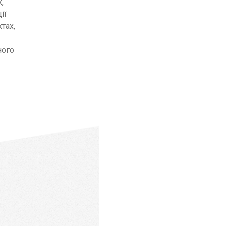
,
ії
тах,
ного