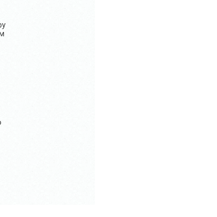
ру
ом
ю