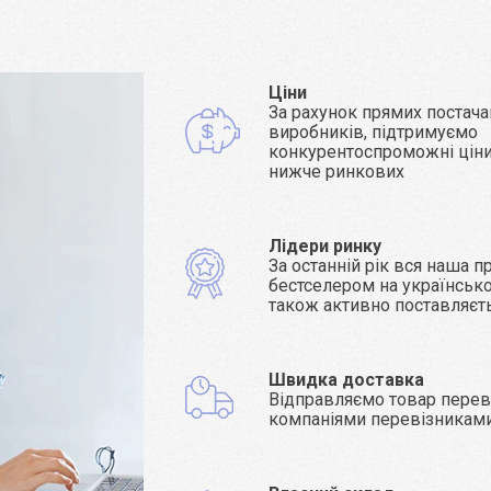
Ціни
За рахунок прямих постача
виробників, підтримуємо
конкурентоспроможні ціни 
нижче ринкових
Лідери ринку
За останній рік вся наша п
бестселером на українсько
також активно поставляєт
Швидка доставка
Відправляємо товар пере
компаніями перевізникам