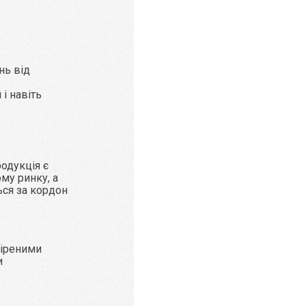
нь від
і навіть
родукція є
му ринку, а
ься за кордон
віреними
и