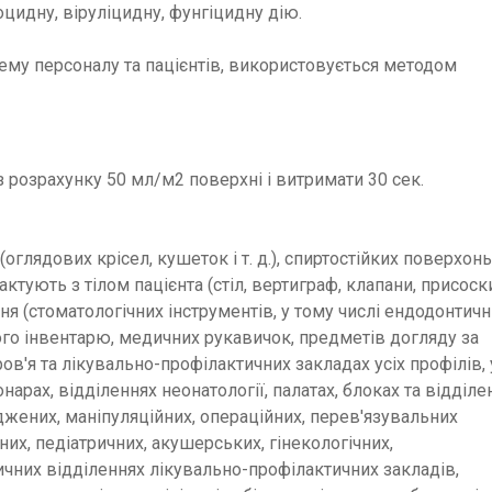
цидну, віруліцидну, фунгіцидну дію.
ему персоналу та пацієнтів, використовується методом
 розрахунку 50 мл/м2 поверхні і витримати 30 сек.
оглядових крісел, кушеток і т. д.), спиртостійких поверхон
ктують з тілом пацієнта (стіл, вертиграф, клапани, присоски 
ня (стоматологічних інструментів, у тому числі ендодонтичн
ного інвентарю, медичних рукавичок, предметів догляду за
в'я та лікувально-профілактичних закладах усіх профілів, 
онарах, відділеннях неонатології, палатах, блоках та відділе
джених, маніпуляційних, операційних, перев'язувальних
чних, педіатричних, акушерських, гінекологічних,
ичних відділеннях лікувально-профілактичних закладів,