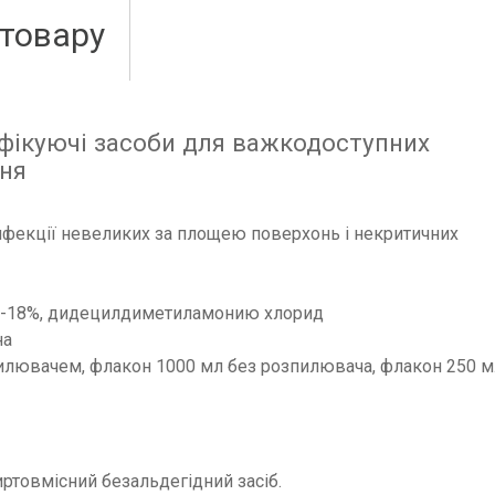
 товару
нфікуючі засоби для важкодоступних
ння
інфекції невеликих за площею поверхонь і некритичних
ол-18%, дидецилдиметиламонию хлорид
на
илювачем, флакон 1000 мл без розпилювача, флакон 250 м
ртовмісний безальдегідний засіб.