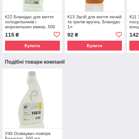
К22 Бланідас для миття
К13 Засіб для миття печей
К11 
холодильників і
та грилів вручну, Бланідас
посу
морозильних камер, 500
1л
конц
мл (рН 7-8)
115
92
142
₴
₴
Купити
Купити
Подібні товари компанії
У46 Освіжувач повітря
Бланідас, 500 мл