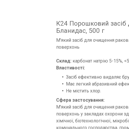
К24 Порошковий засіб 
Бланидас, 500 г
М'який засіб для очищення ракови
поверхонь
Склад:
карбонат натрію 5-15%, <5
Властивості:
Засіб ефективно видаляє бру
Має легкий абразивний ефек
Не містить хлор.
Сфера застосування:
М'який засіб для очищення ракови
поверхонь у закладах охорони зд
хімічної, біотехнологічної, мікро
комунального господарства, грома