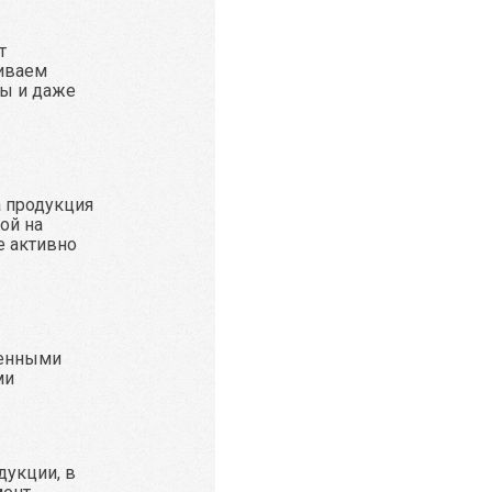
т
иваем
ы и даже
а продукция
ой на
е активно
ренными
ми
дукции, в