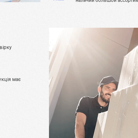
наличии большой ассорти
вірку
укція має