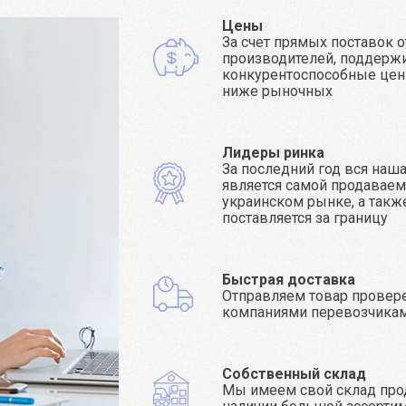
Цены
За счет прямых поставок о
производителей, поддерж
конкурентоспособные цен
ниже рыночных
Лидеры ринка
За последний год вся наш
является самой продаваем
украинском рынке, а такж
поставляется за границу
Быстрая доставка
Отправляем товар прове
компаниями перевозчика
Собственный склад
Мы имеем свой склад про