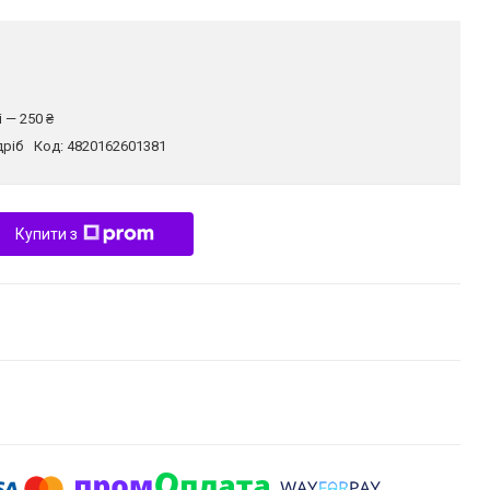
 — 250 ₴
дріб
Код:
4820162601381
Купити з