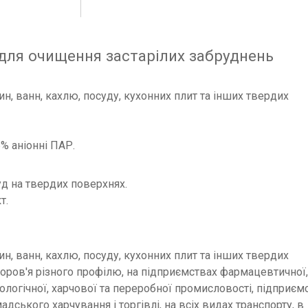
для очищення застарілих забруднень
н, ванн, кахлю, посуду, кухонних плит та інших твердих
% аніонні ПАР.
д на твердих поверхнях.
т.
н, ванн, кахлю, посуду, кухонних плит та інших твердих
оров'я різного профілю, на підприємствах фармацевтичної
біологічної, харчової та переробної промисловості, підприєм
дського харчування і торгівлі, на всіх видах транспорту, в