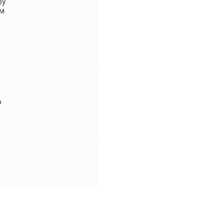
ру
ом
ю