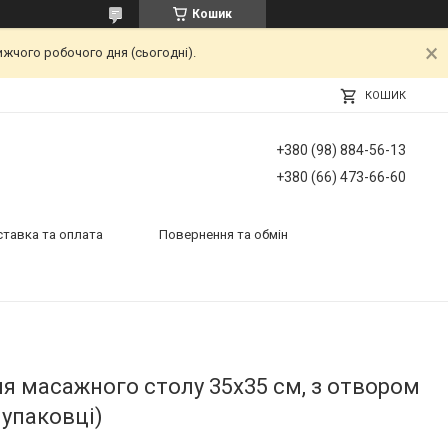
Кошик
ижчого робочого дня (сьогодні).
КОШИК
+380 (98) 884-56-13
+380 (66) 473-66-60
тавка та оплата
Повернення та обмін
я масажного столу 35х35 см, з отвором
в упаковці)