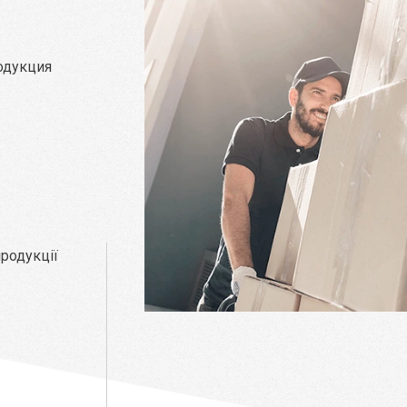
родукция
а
родукції