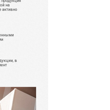
а продукция
ой на
е активно
ренными
ми
дукции, в
мент