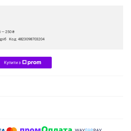
 — 250 ₴
дріб
Код:
4823098703204
Купити з