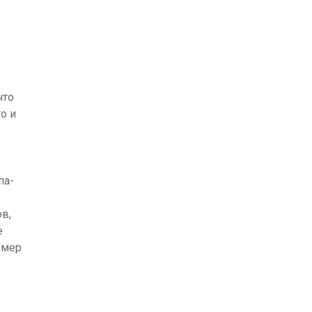
что
о и
па-
в,
е
 мер