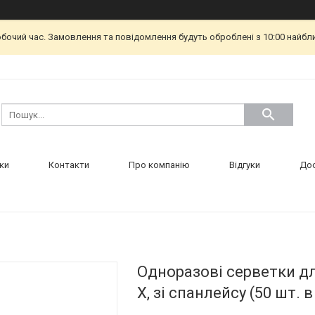
обочий час. Замовлення та повідомлення будуть оброблені з 10:00 найбл
ки
Контакти
Про компанію
Відгуки
Дос
Одноразові серветки дл
X, зі спанлейсу (50 шт. 