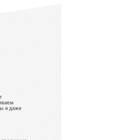
т
иваем
ы и даже