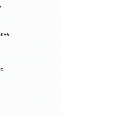
в
аине
ию