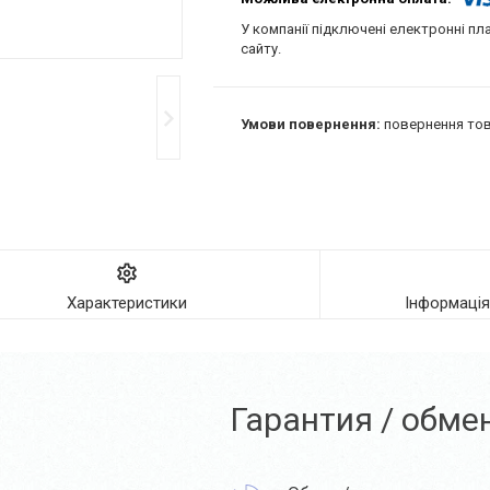
У компанії підключені електронні пл
сайту.
повернення тов
Характеристики
Інформаці
Гарантия / обме