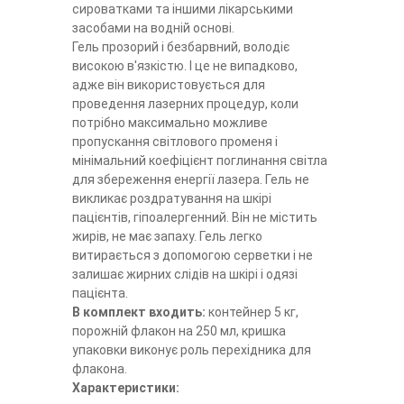
сироватками та іншими лікарськими
засобами на водній основі.
Гель прозорий і безбарвний, володіє
високою в'язкістю. І це не випадково,
адже він використовується для
проведення лазерних процедур, коли
потрібно максимально можливе
пропускання світлового променя і
мінімальний коефіцієнт поглинання світла
для збереження енергії лазера. Гель не
викликає роздратування на шкірі
пацієнтів, гіпоалергенний. Він не містить
жирів, не має запаху. Гель легко
витирається з допомогою серветки і не
залишає жирних слідів на шкірі і одязі
пацієнта.
В комплект входить:
контейнер 5 кг,
порожній флакон на 250 мл, кришка
упаковки виконує роль перехідника для
флакона.
Характеристики: