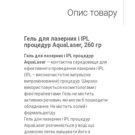
Опис товару
Гель для лазерних і IPL
процедур AquaLaser, 260 гр
Гель для лазерних і IPL процедур
AquaLaser
― контактна середовище для
ефективного проведення лазерних і IPL
(IPL – високочастотне імпульсне
випромінювання) процедур. Широко
використовується косметологами і
фізіотерапевтами. Гель не містить
активних речовин, які могли б пошкодити
обладнання. Не містить солей і
формальдегіду.
Гель для лазерних і IPL процедур
AquaLaser розчиняється у воді, що
дозволяє легко змішувати його з