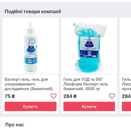
Подібні товари компанії
Експерт гель, гель для
Гель для УЗД та ЕКГ
Гель
ультразвукового
Лізоформ Експерт гель
Лізо
дослідження (блакитний),
блакитний, 4500 гр
проз
500 г
75
284
284
₴
₴
Купити
Купити
Про нас