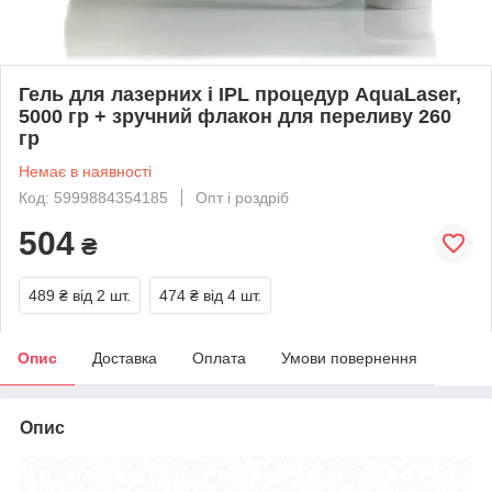
Гель для лазерних і IPL процедур AquaLaser,
5000 гр + зручний флакон для переливу 260
гр
Немає в наявності
Код: 5999884354185
Опт і роздріб
504
₴
489 ₴
від 2 шт.
474 ₴
від 4 шт.
Опис
Доставка
Оплата
Умови повернення
Опис