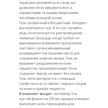
AquaLaser розчиняється у воді, що
дозволяє легко змішувати його з
сироватками та іншими лікарськими
засобами на водній основі.
Гель прозрачный и бесцветный, обладает
высокой вязкостью. И это не случайно,
ведь он используется для проведения
лазерных процедур, когда требуется
максимально возможное пропускание
светового луча и минимальный
коэффициент поглощения света для
сохранения энергии лазера. Гель не
вызывает раздражения на коже
пациентов, гипоаллергенный. Он не
содержит жиров, не имеет без запаха.
Гель легко вытирается с помощью
салфетки и не оставляет жирных следов
на коже и одежде пациента.
В комплект входит:
контейнер 5 кг,
пустой флакон на 250 мл, крышка упаковки
выполняет роль переходника для