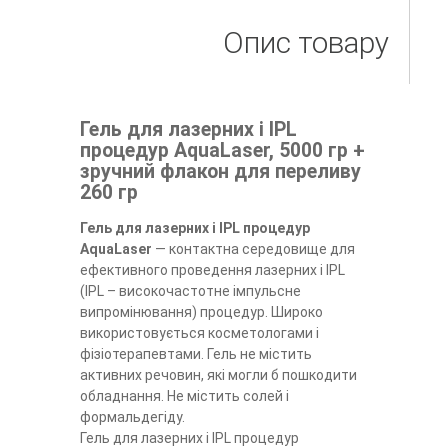
Опис товару
Гель для лазерних і IPL
процедур AquaLaser, 5000 гр +
зручний флакон для переливу
260 гр
Гель для лазерних і IPL процедур
AquaLaser
― контактна середовище для
ефективного проведення лазерних і IPL
(IPL – високочастотне імпульсне
випромінювання) процедур. Широко
використовується косметологами і
фізіотерапевтами. Гель не містить
активних речовин, які могли б пошкодити
обладнання. Не містить солей і
формальдегіду.
Гель для лазерних і IPL процедур