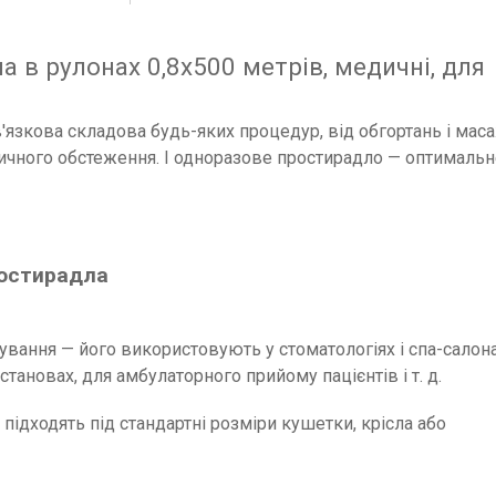
 в рулонах 0,8х500 метрів, медичні, для
ов'язкова складова будь-яких процедур, від обгортань і мас
ичного обстеження. І одноразове простирадло — оптималь
ростирадла
вання — його використовують у стоматологіях і спа-салона
тановах, для амбулаторного прийому пацієнтів і т. д.
 підходять під стандартні розміри кушетки, крісла або