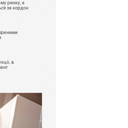
му ринку, а
ься за кордон
віреними
и
кції, в
мент