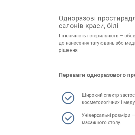
Одноразові простирадла
салонів краси, білі
Гігієнічність і стерильність — об
до нанесення татуювань або мед
рішення.
Переваги одноразового п
Широкий спектр застосу
косметологічних і медус
Універсальні розміри —
масажного столу.