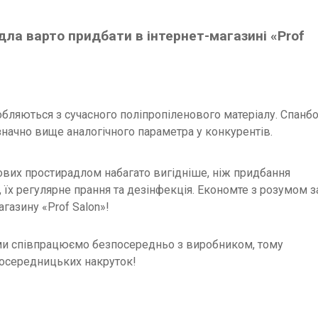
ла варто придбати в інтернет-магазині «Prof
бляються з сучасного поліпропіленового матеріалу. Спанб
значно вище аналогічного параметра у конкурентів.
вих простирадлом набагато вигідніше, ніж придбання
 їх регулярне прання та дезінфекція. Економте з розумом з
газину «Prof Salon»!
 ми співпрацюємо безпосередньо з виробником, тому
 посередницьких накруток!