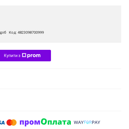
дріб
Код:
4823098700999
Купити з