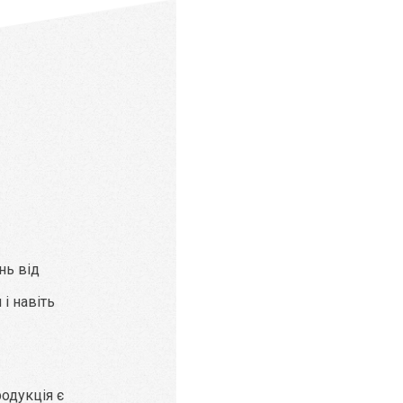
нь від
і навіть
родукція є