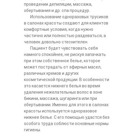
проведении депиляции, массажа,
обертывания и др. спа процедур.
Использование одноразовых трусиков
в салонах красоты создают для клиентов
комфортные условия, когда нужно
частично или полностью раздеваться, а
человек довольно стеснителен.
Пациент будет чувствовать себя
намного спокойнее, не рискуя запачкать
при этом собственное белье, которое
может пострадать от эфирных масел,
различных кремов и других
косметической продукции. В особенности
это касается нижнего белья во время
удаления нежелательных волос в зоне
бикини, массажа, шугаринга или при
обертывании. Именно для этого в салонах
красоты используется одноразовое
нижнее белье. С его помощью удастся без
особого труда соблюсти основные нормы
гигиены.