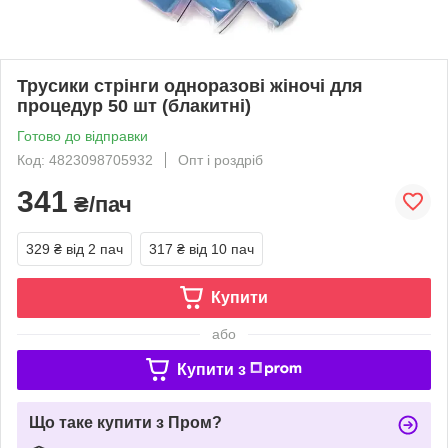
Трусики стрінги одноразові жіночі для
процедур 50 шт (блакитні)
Готово до відправки
Код: 4823098705932
Опт і роздріб
341
₴/пач
329 ₴
від 2 пач
317 ₴
від 10 пач
Купити
або
Купити з
Що таке купити з Пром?