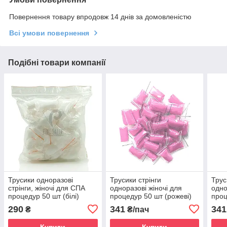
Повернення товару впродовж 14 днів за домовленістю
Всі умови повернення
Подібні товари компанії
Трусики одноразові
Трусики стрінги
Трус
стрінги, жіночі для СПА
одноразові жіночі для
одно
процедур 50 шт (білі)
процедур 50 шт (рожеві)
проц
290
341
341
₴
₴/пач
Купити
Купити