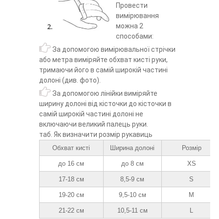
Провести
вимірювання
можна 2
способами:
За допомогою вимірювальної стрічки
або метра виміряйте обхват кисті руки,
тримаючи його в самій широкій частині
долоні (див. фото).
За допомогою лінійки виміряйте
ширину долоні від кісточки до кісточки
в
самій широкій частині долоні
не
включаючи великий палець руки.
таб. Як визначити розмір рукавиць
Обхват кисті
Ширина долоні
Розмір
до 16 см
до 8 см
XS
17-18 см
8,5-9 см
S
19-20 см
9,5-10 см
M
21-22 см
10,5-11 см
L