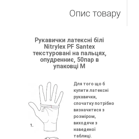
Опис товару
Рукавички латексні білі
Nitrylex PF Santex
текстуровані на пальцях,
опудренниє, 50пар в
упаковці M
Для того що б
купити латексні
рукавички,
спочатку потрібно
визначитися з
розміром,
виходячи з
наведеної
таблиці.