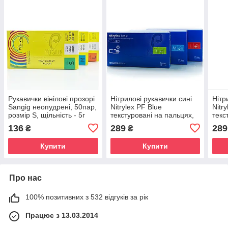
Рукавички вінілові прозорі
Нітрилові рукавички сині
Нітр
Sangig неопудрені, 50пар,
Nitrylex PF Blue
Nitr
розмір S, щільність - 5г
текстуровані на пальцях,
текс
неопудрені, 50пар в
неоп
136
289
289
₴
₴
упаковці XS
упак
Купити
Купити
Про нас
100% позитивних з 532 відгуків за рік
Працює з 13.03.2014