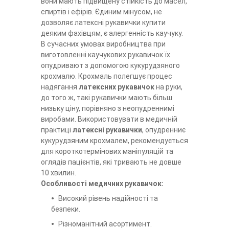
вони мають підвищену стійкість до масел,
спиртів і ефірів. Єдиним мінусом, не
дозволяє латексні рукавички купити
деяким фахівцям, є алергенність каучуку.
В сучасних умовах виробництва при
виготовленні каучукових рукавичок їх
опудривают з допомогою кукурудзяного
крохмалю. Крохмаль полегшує процес
надягання
латексних рукавичок
на руки,
до того ж, такі рукавички мають більш
низьку ціну, порівняно з неопудреннимі
виробами. Використовувати в медичній
практиці
латексні рукавички
, опудренниє
кукурудзяним крохмалем, рекомендується
для короткотермінових маніпуляцій та
оглядів пацієнтів, які тривають не довше
10 хвилин.
Особливості медичних рукавичок:
Високий рівень надійності та
безпеки.
Різноманітний асортимент.