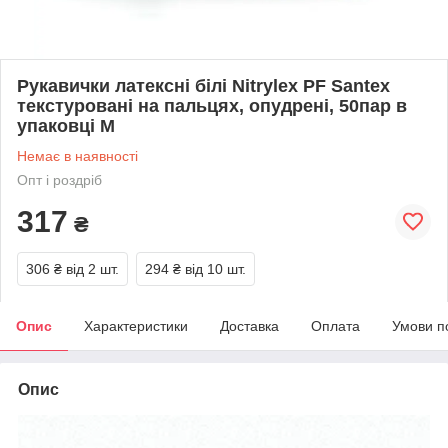
Рукавички латексні білі Nitrylex PF Santex
текстуровані на пальцях, опудрені, 50пар в
упаковці M
Немає в наявності
Опт і роздріб
317
₴
306 ₴
від 2 шт.
294 ₴
від 10 шт.
Опис
Характеристики
Доставка
Оплата
Умови п
Опис