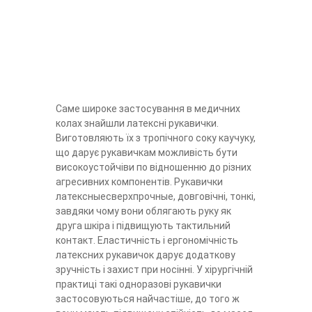
Саме широке застосування в медичних
колах знайшли латексні рукавички.
Виготовляють їх з тропічного соку каучуку,
що дарує рукавичкам можливість бути
високоустойчіви по відношенню до різних
агресивних компонентів. Рукавички
латексныесверхпрочные, довговічні, тонкі,
завдяки чому вони облягають руку як
друга шкіра і підвищують тактильний
контакт. Еластичність і ергономічність
латексних рукавичок дарує додаткову
зручність і захист при носінні. У хірургічній
практиці такі одноразові рукавички
застосовуються найчастіше, до того ж